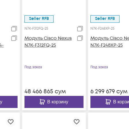
Seller RFB
Seller RFB
N7K-F312FQ-25
N7K-F248XP-25
Модуль Cisco Nexus
Модуль Cisco N
4-
N7K-F312FQ-25
N7K-F248XP-25
Под заказ
Под заказ
48 466 865
сум
6 299 679
сум
у
В корзину
В корз