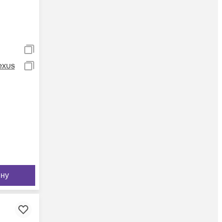
exus
ину