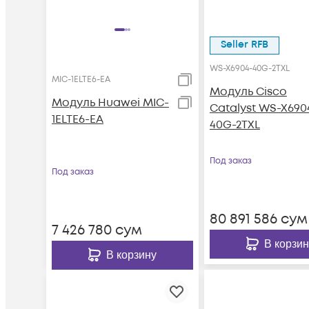
Seller RFB
WS-X6904-40G-2TXL
MIC-1ELTE6-EA
Модуль Cisco
Модуль Huawei MIC-
Catalyst WS-X690
1ELTE6-EA
40G-2TXL
Под заказ
Под заказ
80 891 586
сум
7 426 780
сум
В корзин
В корзину