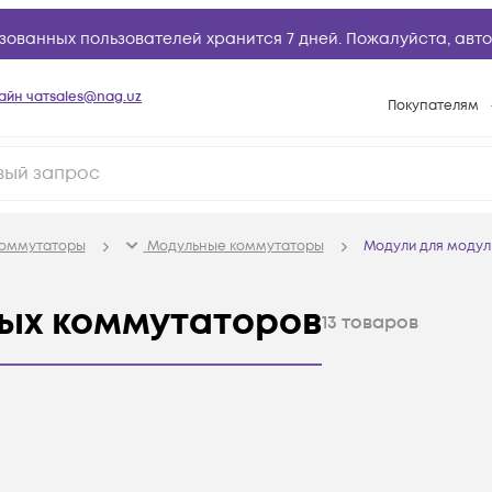
зованных пользователей хранится 7 дней. Пожалуйста,
авто
айн чат
sales@nag.uz
Покупателям
Способы опла
Условия доста
Возврат товар
оммутаторы
Модульные коммутаторы
Модули для модул
Вопросы и отв
Техническая п
ных коммутаторов
13
товаров
База знаний
Конфигуратор