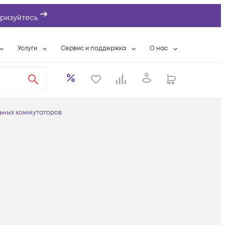
ризуйтесь
Услуги
Сервис и поддержка
О нас
ты
Wi-Fi «под ключ»
Гарантийное обслуживание
О компании
вки
Расширенная гарантия
Разовые выездные работы
Контактная информаци
а
Системная интеграция
Сервисные контракты
Банковские реквизиты
ьных коммутаторов
еты
Сервисный центр
Партнеры
оддержка
Техническая поддержка
Новости
Условия оказания услуг
ы