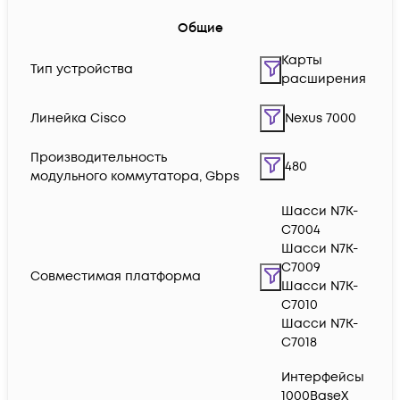
Общие
Карты
Тип устройства
расширения
Линейка Cisco
Nexus 7000
Производительность
480
модульного коммутатора, Gbps
Шасси N7K-
C7004
Шасси N7K-
C7009
Совместимая платформа
Шасси N7K-
C7010
Шасси N7K-
C7018
Интерфейсы
1000BaseX