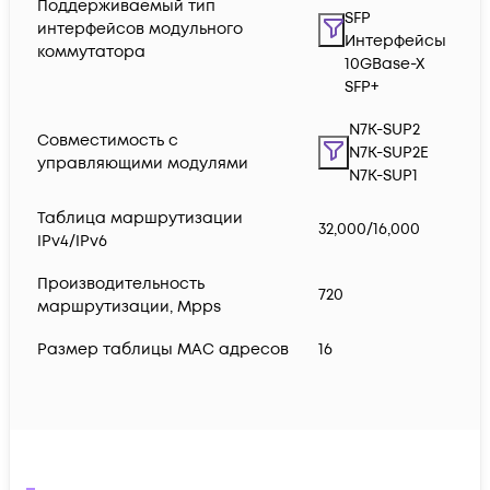
Поддерживаемый тип
SFP
интерфейсов модульного
Интерфейсы
коммутатора
10GBase-X
SFP+
N7K-SUP2
Совместимость с
N7K-SUP2E
управляющими модулями
N7K-SUP1
Таблица маршрутизации
32,000/16,000
IPv4/IPv6
Производительность
720
маршрутизации, Mpps
Размер таблицы MAC адресов
16