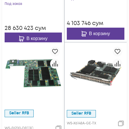
Под заказ
4 103 746
сум
28 630 423
сум
В корзину
В корзину
Seller RFB
Seller RFB
WS-X6148A-GE-TX
WS-F6700-DFC3C