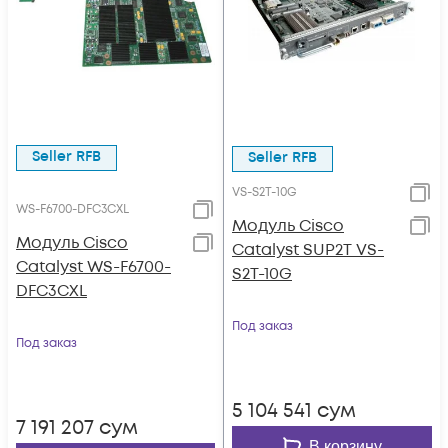
Seller RFB
Seller RFB
VS-S2T-10G
WS-F6700-DFC3CXL
Модуль Cisco
Модуль Cisco
Catalyst SUP2T VS-
Catalyst WS-F6700-
S2T-10G
DFC3CXL
Под заказ
Под заказ
5 104 541
сум
7 191 207
сум
В корзину