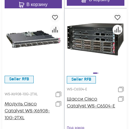
В корзину
Seller RFB
Seller RFB
WS-C6504-E
WS-X6908-10G-2TXL
Шасси Cisco
Модуль Cisco
Catalyst WS-C6504-E
Catalyst WS-X6908-
10G-2TXL
Под заказ