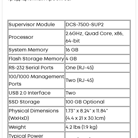
Supervisor Module
DCS-7500-SUP2
2.6GHz, Quad Core, x86,
Processor
64-bit
System Memory
16 GB
Flash Storage Memory
4 GB
RS-232 Serial Ports
One (RJ-45)
100/1000 Management
Two (RJ-45)
Ports
USB 2.0 Interface
Two
SSD Storage
100 GB Optional
Physical Dimensions
1.73” x 8.24” x 11.84”
(WxHxD)
(4.4 x 21 x 30.1cm)
Weight
4.2 lbs (1.9 kg)
Typical Power