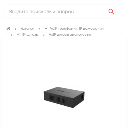
Каталог
VoIP телефония, IP домофония
IP-шлюзы
VoIP шлюзы аналоговые