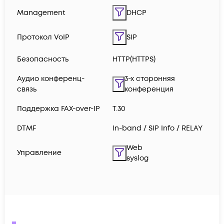
Management
DHCP
Протокол VoIP
SIP
Безопасность
HTTP(HTTPS)
Аудио конференц-
3-х сторонняя
связь
конференция
Поддержка FAX-over-IP
Т.30
DTMF
In-band / SIP Info / RELAY
Web
Управление
syslog