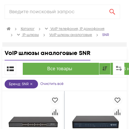
Каталог
VoIP телефония, IP домофония
IP-шлюзы
VoIP шлюзы аналоговые
SNR
VoIP шлюзы аналоговые SNR
По популярности
Все товары
В 
Очистить всё
Бренд
:
SNR