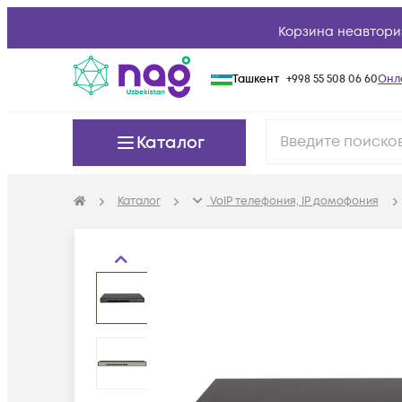
Корзина неавтори
Ташкент
+998 55 508 06 60
Онл
Каталог
Каталог
VoIP телефония, IP домофония