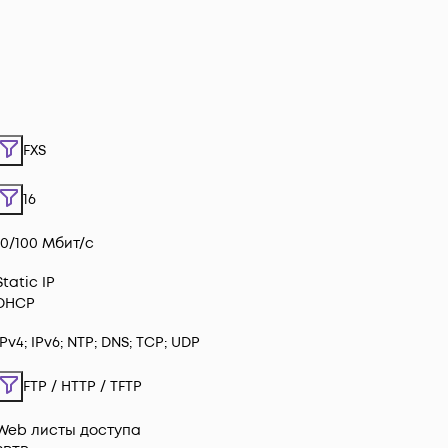
FXS
16
10/100 Мбит/с
Static IP
DHCP
IPv4; IPv6; NTP; DNS; TCP; UDP
FTP / HTTP / TFTP
Web листы доступа