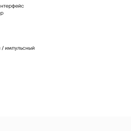
интерфейс
ер
 / импульсный