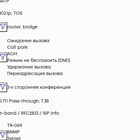
SRTP
802.1p; TOS
router; bridge
Ожидание вызова
Call park
АОН
Режим не беспокоить (DND)
Удержание вызова
Переадресация вызова
3-х сторонняя конференция
G.711 Pass-through; T.38
In-band / RFC2833 / SIP Info
TR-069
SNMP
Telnet