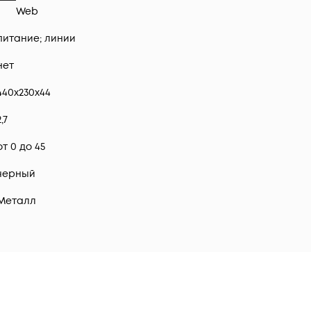
Web
питание; линии
нет
440x230x44
2,7
от 0 до 45
черный
Металл