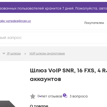
зованных пользователей хранится 7 дней. Пожалуйста,
авто
айн чат
sales@nag.uz
Покупателям
Способы опла
Условия доста
Возврат товар
IP-шлюзы
VoIP шлюзы аналоговые
Вопросы и отв
Техническая п
Шлюз VoIP SNR, 16 FXS, 4 RJ
База знаний
аккаунтов
Конфигуратор
0
Нет отзывов
3
вопроса
О товаре