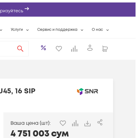
ризуйтесь
Услуги
Сервис и поддержка
О нас
ты
Wi-Fi «под ключ»
Гарантийное обслуживание
О компании
вки
Расширенная гарантия
Разовые выездные работы
Контактная информаци
а
Системная интеграция
Сервисные контракты
Банковские реквизиты
еты
Сервисный центр
Партнеры
оддержка
Техническая поддержка
Новости
45, 16 SIP
Условия оказания услуг
ы
Ваша цена (шт):
4 751 003
сум