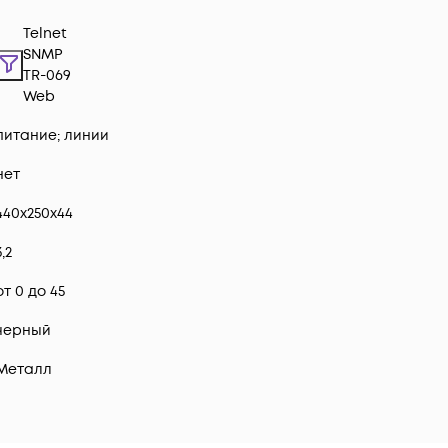
Telnet
SNMP
TR-069
Web
питание; линии
нет
440x250x44
3,2
от 0 до 45
черный
Металл