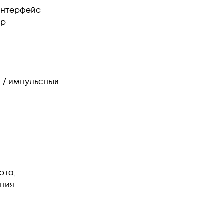
интерфейс
ер
 / импульсный
рта;
ния.