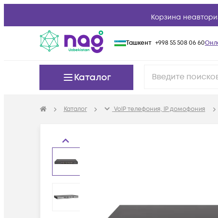
Корзина неавтори
Ташкент
+998 55 508 06 60
Онл
Каталог
Каталог
VoIP телефония, IP домофония