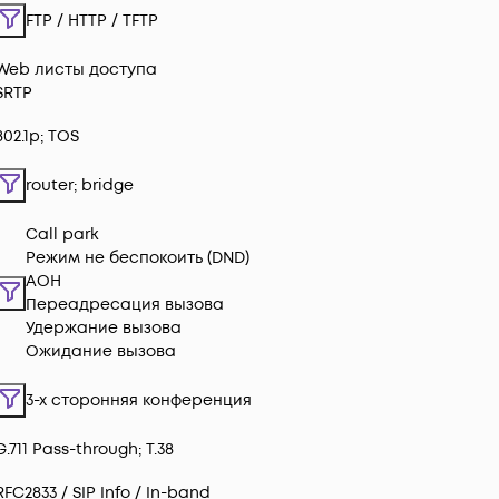
FTP / HTTP / TFTP
Web листы доступа
SRTP
802.1p; TOS
router; bridge
Call park
Режим не беспокоить (DND)
АОН
Переадресация вызова
Удержание вызова
Ожидание вызова
3-х сторонняя конференция
G.711 Pass-through; T.38
RFC2833 / SIP Info / In-band