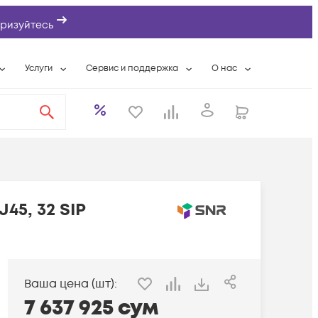
ризуйтесь
Услуги
Сервис и поддержка
О нас
ты
Wi-Fi «под ключ»
Гарантийное обслуживание
О компании
вки
Расширенная гарантия
Разовые выездные работы
Контактная информаци
а
Системная интеграция
Сервисные контракты
Банковские реквизиты
еты
Сервисный центр
Партнеры
оддержка
Техническая поддержка
Новости
J45, 32 SIP
Условия оказания услуг
ы
Ваша цена (шт):
7 637 925
сум