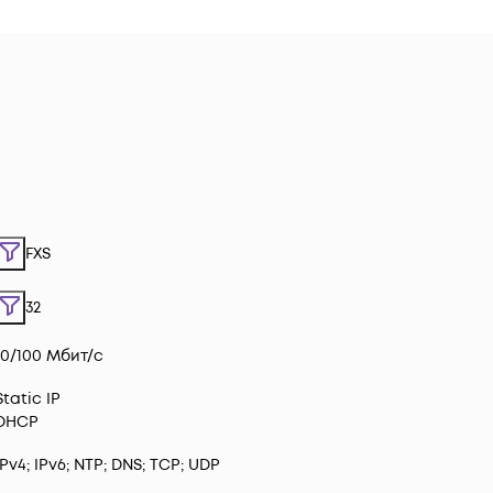
FXS
32
10/100 Мбит/с
Static IP
DHCP
IPv4; IPv6; NTP; DNS; TCP; UDP