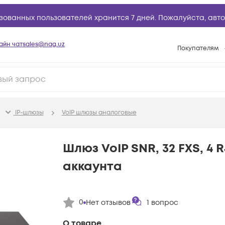
зованных пользователей хранится 7 дней. Пожалуйста,
авто
айн чат
sales@nag.uz
Покупателям
Способы опла
Условия доста
Возврат товар
IP-шлюзы
VoIP шлюзы аналоговые
Вопросы и отв
Техническая п
Шлюз VoIP SNR, 32 FXS, 4 R
База знаний
аккаунта
Конфигуратор
0
Нет отзывов
1
вопрос
О товаре