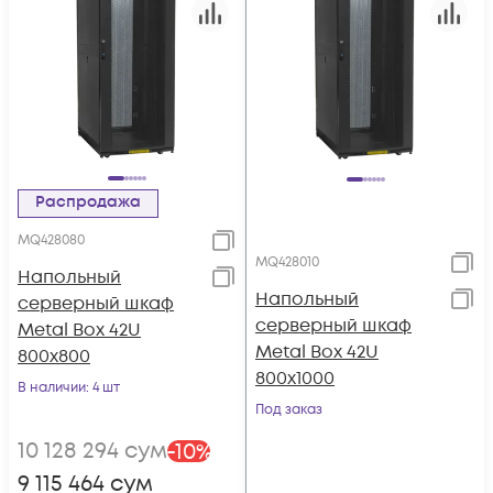
Распродажа
MQ428080
MQ428010
Напольный
Напольный
серверный шкаф
серверный шкаф
Metal Box 42U
Metal Box 42U
800х800
800х1000
В наличии
: 4 шт
Под заказ
10 128 294
сум
-
10
%
9 115 464
сум