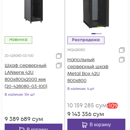
Новинка
Распродажа
MQ428080
20-428080-03-100
Напольный
Шкаф серверный
серверный шкаф
LANsens 42U
Metal Box 42U
800x800x2000 мм
800х800
(20-428080-03-100)
В наличии
: 4 шт
В наличии
: 10+ шт
10 159 285
сум
-
10
%
9 143 356
сум
9 389 689
сум
В корзину
В корзину