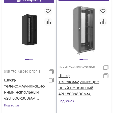
SNR-TFC-428080-CPDP-B
SNR-TFC-428080-DPDP-B
Шкаф
Шкаф
телекоммуникацио
телекоммуникацио
нный напольный
нный напольный
42U 800x800мм,
42U 800x800мм,
серия TFC (SNR-TFC-
Под заказ
серия TFC (SNR-TFC-
Под заказ
428080-CPDP-B)
428080-DPDP-B)