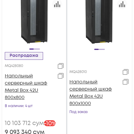
Распродажа
MQ428080
MQ428010
Напольный
Напольный
серверный шкаф
серверный шкаф
Metal Box 42U
Metal Box 42U
800х800
800х1000
В наличии
: 4 шт
Под заказ
10 103 712
сум
-
10
%
9 093 340
сум