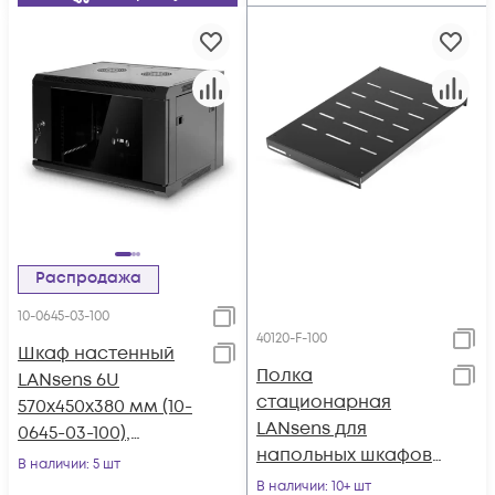
Распродажа
10-0645-03-100
40120-F-100
Шкаф настенный
Полка
LANsens 6U
стационарная
570x450x380 мм (10-
LANsens для
0645-03-100),
напольных шкафов
металлическая
В наличии
: 5 шт
глубиной 1200мм,
дверь
В наличии
: 10+ шт