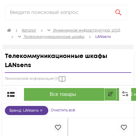
Каталог
Инженерная инфраструктура, ЦОД
Телекоммуникационные шкафы
LANsens
Телекоммуникационные шкафы
LANsens
Техническая информация (
1
)
По популярности
Все товары
В 
Очистить всё
Бренд
:
LANsens