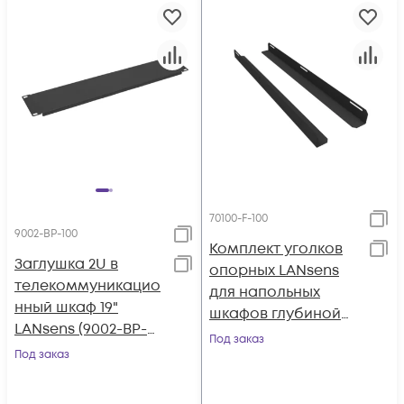
70100-F-100
9002-BP-100
Комплект уголков
Заглушка 2U в
опорных LANsens
телекоммуникацио
для напольных
нный шкаф 19"
шкафов глубиной
LANsens (9002-BP-
1000 мм (70100-F-
Под заказ
100)
Под заказ
100)