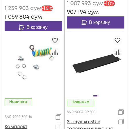
1 007 993
сум
-
10
%
1 239 903
сум
-
14
%
907 194
сум
1 069 804
сум
В корзину
В корзину
Новинка
Новинка
SNR-9003-BP-100
SNR-7002-300-14
Заглушка 3U в
Комплект
телекоммуникацио