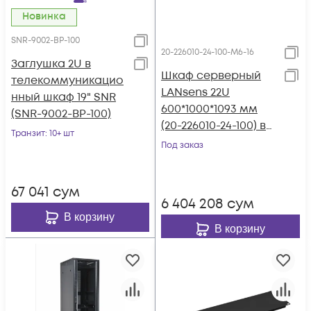
Новинка
SNR-9002-BP-100
20-226010-24-100-M6-16
Заглушка 2U в
Шкаф серверный
телекоммуникацио
LANsens 22U
нный шкаф 19" SNR
600*1000*1093 мм
(SNR-9002-BP-100)
(20-226010-24-100) в
Транзит
: 10+ шт
комплекте с
Под заказ
дополнительным
крепежным
67 041
сум
набором для 19"
6 404 208
сум
В корзину
В корзину