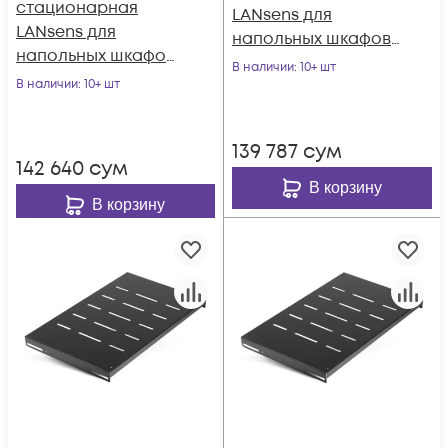
стационарная
LANsens для
LANsens для
напольных шкафов
напольных шкафов
глубиной 600мм,
В наличии
: 10+ шт
глубиной 800мм,
В наличии
: 10+ шт
440*350*44 мм
440х550х44 мм
(4060-F-100)
(4080-F-100)
139 787
сум
142 640
сум
В корзину
В корзину