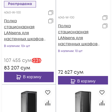
Распродажа
4060-W-100
4045-W-100
Полка
Полка
стационарная
стационарная
LANsens для
LANsens для
настенных шкафов
настенных шкафов
глубиной 600мм,
В наличии
: 10+ шт
глубиной 450мм,
(4060-W-100)
В наличии
: 10 шт
(4045-W-100)
107 455
сум
-
23
%
83 207
сум
72 627
сум
В корзину
В корзину