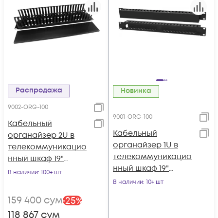
Распродажа
Новинка
9002-ORG-100
9001-ORG-100
Кабельный
Кабельный
органайзер 2U в
органайзер 1U в
телекоммуникацио
телекоммуникацио
нный шкаф 19"
нный шкаф 19"
LANsens (9002-ORG-
В наличии
: 100+ шт
LANsens (9001-ORG-
100)
В наличии
: 10+ шт
100)
159 400
сум
-
25
%
118 867
сум