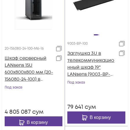
9003-BP-100
20-156080-24-100-M6-16
Заглушка 3U в
Шкаф серверный
телекоммуникацио
LANsens 15U
нный шкаф 19"
600x800x800 мм (20-
LANsens (9003-BP-
156080-24-100) в
100)
Под заказ
комплекте с
Под заказ
дополнительным
крепежным
79 641
сум
набором для 19"
4 805 087
сум
В корзину
В корзину