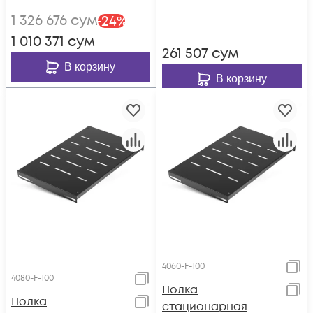
440х950х44 мм
1 326 676
сум
-
24
%
(40120-F-100)
1 010 371
сум
261 507
сум
В корзину
В корзину
4060-F-100
4080-F-100
Полка
Полка
стационарная