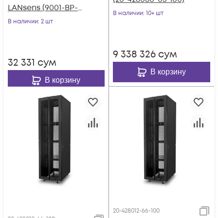
LANsens (9001-BP-
В наличии
: 10+ шт
100)
В наличии
: 2 шт
9 338 326
сум
32 331
сум
В корзину
В корзину
20-428012-66-100