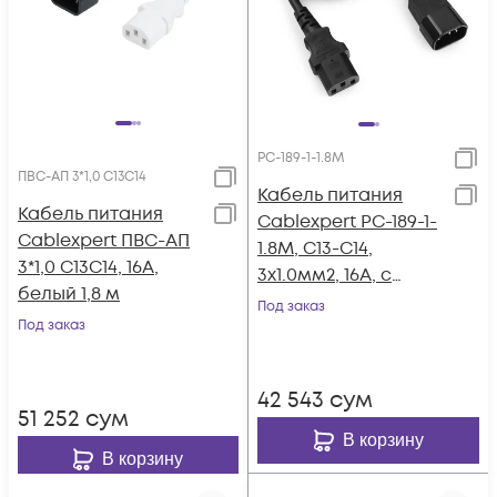
PC-189-1-1.8M
ПВС-АП 3*1,0 С13С14
Кабель питания
Кабель питания
Cablexpert PC-189-1-
Cablexpert ПВС-АП
1.8M, C13-C14,
3*1,0 С13С14, 16A,
3x1.0мм2, 16А, с
белый 1,8 м
заземлением, 1.8м,
Под заказ
Под заказ
черный, пакет
42 543
сум
51 252
сум
В корзину
В корзину