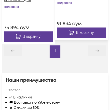
красный (для
Под заказ
резервного
Под заказ
питания)
91 834
сум
75 894
сум
В корзину
В корзину
1
Назад
Дальше
Наши преимущества
Ответов:
1
✅ В наличии
🚚 Доставка по Узбекистану
🔥 Скидки до 50%