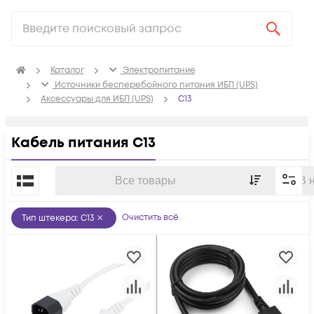
Каталог
Электропитание
Источники бесперебойного питания ИБП (UPS)
Аксессуары для ИБП (UPS)
C13
Кабель питания С13
По популярности
Все товары
В 
Очистить всё
Тип штекера
:
C13