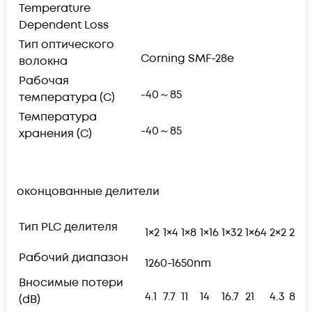
Temperature
Dependent Loss
Тип оптического
Corning SMF-28e
волокна
Рабочая
-40～85
температура (С)
Температура
-40～85
хранения (С)
оконцованные делители
Тип PLC делителя
1×2
1×4
1×8
1×16
1×32
1×64
2×2
2×4
Рабочий диапазон
1260-1650nm
Вносимые потери
4.1
7.7
11
14
16.7
21
4.3
8
(dB)