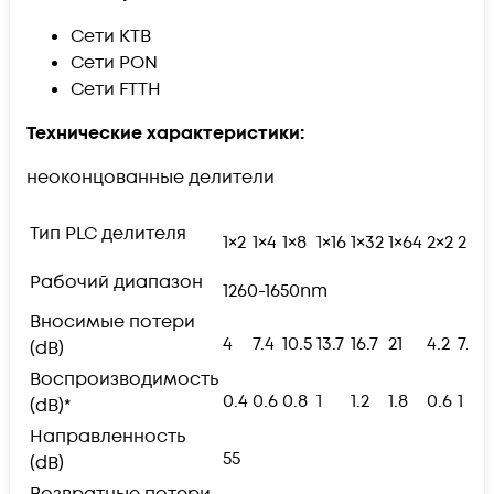
Сети КТВ
Сети PON
Сети FTTH
Технические характеристики:
неоконцованные делители
Тип PLC делителя
1×2
1×4
1×8
1×16
1×32
1×64
2×2
2×4
Рабочий диапазон
1260-1650nm
Вносимые потери
4
7.4
10.5
13.7
16.7
21
4.2
7.8
(dB)
Воспроизводимость
0.4
0.6
0.8
1
1.2
1.8
0.6
1
(dB)*
Направленность
55
(dB)