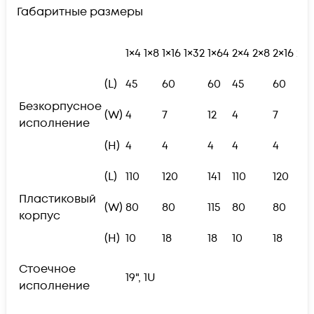
Габаритные размеры
1×4
1×8
1×16
1×32
1×64
2×4
2×8
2×16
2×3
(L)
45
60
60
45
60
Безкорпусное
(W)
4
7
12
4
7
исполнение
(H)
4
4
4
4
4
(L)
110
120
141
110
120
Пластиковый
(W)
80
80
115
80
80
корпус
(H)
10
18
18
10
18
Стоечное
19", 1U
исполнение