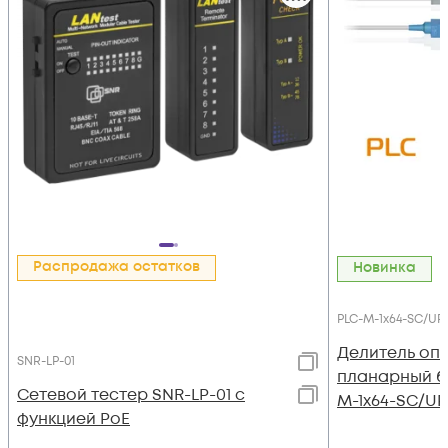
Распродажа остатков
Новинка
PLC-M-1x64-SC/UP
Делитель оп
SNR-LP-01
планарный б
Сетевой тестер SNR-LP-01 с
M-1x64-SC/U
функцией PoE