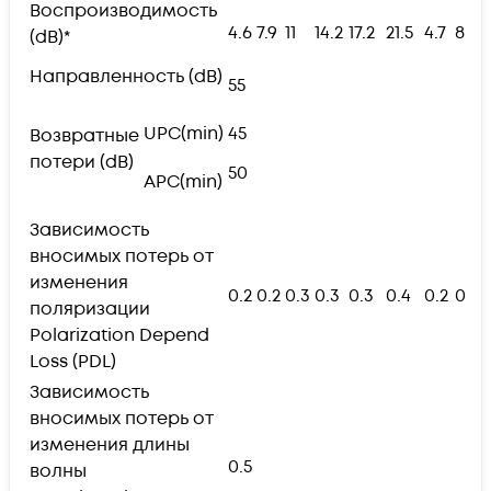
Воспроизводимость
4.6
7.9
11
14.2
17.2
21.5
4.7
8.3
(dB)*
Направленность (dB)
55
UPC(min)
45
Возвратные
потери (dB)
50
APC(min)
Зависимость
вносимых потерь от
изменения
0.2
0.2
0.3
0.3
0.3
0.4
0.2
0.2
поляризации
Polarization Depend
Loss (PDL)
Зависимость
вносимых потерь от
изменения длины
0.5
волны