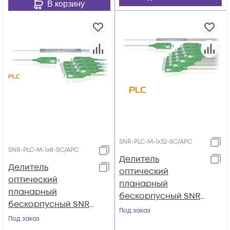
В корзину
SNR-PLC-M-1x32-SC/APC
SNR-PLC-M-1x8-SC/APC
Делитель
Делитель
оптический
оптический
планарный
планарный
бескорпусный SNR-
бескорпусный SNR-
PLC-M-1x32-SC/APC
Под заказ
PLC-M-1x8-SC/APC
Под заказ