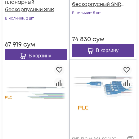
планарный
бескорпусный SNR-
бескорпусный SNR-
PLC-M-1x4-SC/APC
В наличии
: 5 шт
PLC-M-1x2-SC/APC
В наличии
: 2 шт
74 830
сум
67 919
сум
В корзину
В корзину