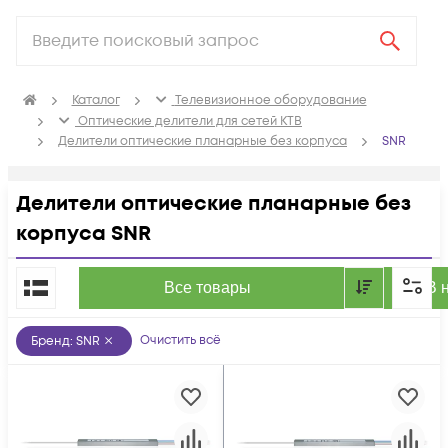
Каталог
Телевизионное оборудование
Оптические делители для сетей КТВ
Делители оптические планарные без корпуса
SNR
Делители оптические планарные без
корпуса SNR
По популярности
Все товары
В 
Очистить всё
Бренд
:
SNR