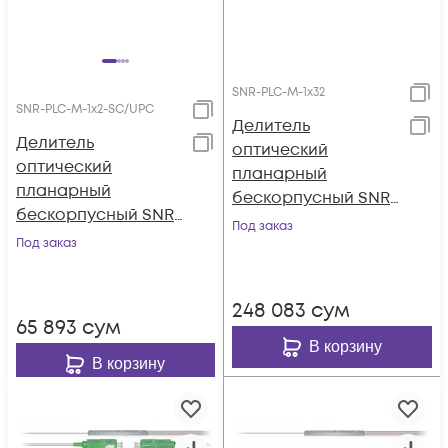
SNR-PLC-M-1x32
SNR-PLC-M-1x2-SC/UPC
Делитель
Делитель
оптический
оптический
планарный
планарный
бескорпусный SNR-
бескорпусный SNR-
PLC-M-1x32
Под заказ
PLC-M-1x2-SC/UPC
Под заказ
248 083
сум
65 893
сум
В корзину
В корзину