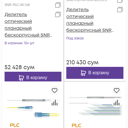
SNR-PLC-M-1x16-SC/UPC
SNR-PLC-M-1x8
Делитель
Делитель
оптический
оптический
планарный
планарный
бескорпусный SNR-
бескорпусный SNR-
PLC-M-1x16-SC/UPC
Под заказ
PLC-M-1x8
В наличии
: 10+ шт
210 430
сум
52 428
сум
В корзину
В корзину