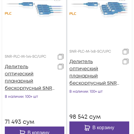
SNR-PLC-M-1x8-SC/UPC
SNR-PLC-M-1x4-SC/UPC
Делитель
Делитель
оптический
оптический
планарный
планарный
бескорпусный SNR-
бескорпусный SNR-
PLC-M-1x8-SC/UPC
В наличии
: 100+ шт
PLC-M-1x4-SC/UPC
В наличии
: 100+ шт
98 542
сум
71 493
сум
В корзину
В корзину