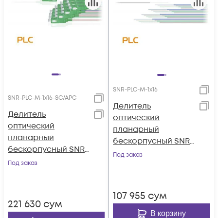
SNR-PLC-M-1x16
SNR-PLC-M-1x16-SC/APC
Делитель
Делитель
оптический
оптический
планарный
планарный
бескорпусный SNR-
бескорпусный SNR-
PLC-M-1x16
Под заказ
PLC-M-1x16-SC/APC
Под заказ
107 955
сум
221 630
сум
В корзину