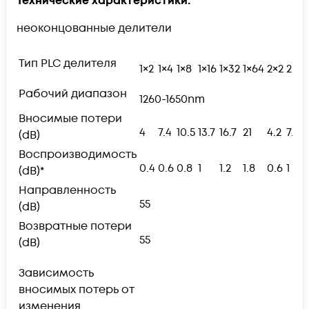
Технические характеристики:
неоконцованные делители
Тип PLC делителя
1×2
1×4
1×8
1×16
1×32
1×64
2×2
2×4
Рабочий диапазон
1260-1650nm
Вносимые потери
4
7.4
10.5
13.7
16.7
21
4.2
7.8
(dB)
Воспроизводимость
0.4
0.6
0.8
1
1.2
1.8
0.6
1
(dB)*
Направленность
55
(dB)
Возвратные потери
55
(dB)
Зависимость
вносимых потерь от
изменения