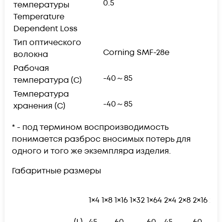
0.5
температуры
Temperature
Dependent Loss
Тип оптического
Corning SMF-28e
волокна
Рабочая
-40～85
температура (С)
Температура
-40～85
хранения (С)
* - под термином воспроизводимость
понимается разброс вносимых потерь для
одного и того же экземпляра изделия.
Габаритные размеры
1×4
1×8
1×16
1×32
1×64
2×4
2×8
2×16
2×3