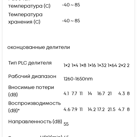
-40～85
температура (С)
Температура
-40～85
хранения (С)
оконцованные делители
Тип PLC делителя
1×2
1×4
1×8
1×16
1×32
1×64
2×2
2×4
Рабочий диапазон
1260-1650nm
Вносимые потери
4.1
7.7
11
14
16.7
21
4.3
8
(dB)
Воспроизводимость
4.6
7.9
11
14.2
17.2
21.5
4.7
8.3
(dB)*
Направленность (dB)
55