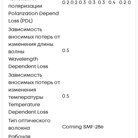
0.2
0.2
0.3
0.3
0.3
0.4
0.2
0.2
поляризации
Polarization Depend
Loss (PDL)
Зависимость
вносимых потерь от
изменения длины
0.5
волны
Wavelength
Dependent Loss
Зависимость
вносимых потерь от
изменения
0.5
температуры
Temperature
Dependent Loss
Тип оптического
Corning SMF-28e
волокна
Рабочая