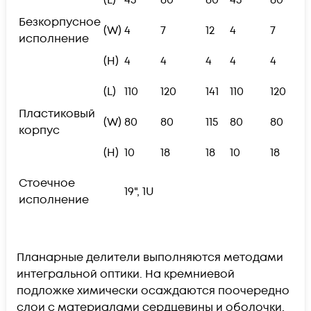
(L)
45
60
60
45
60
Безкорпусное
(W)
4
7
12
4
7
исполнение
(H)
4
4
4
4
4
(L)
110
120
141
110
120
Пластиковый
(W)
80
80
115
80
80
корпус
(H)
10
18
18
10
18
Стоечное
19", 1U
исполнение
Планарные делители выполняются методами
интегральной оптики. На кремниевой
подложке химически осаждаются поочередно
слои с материалами сердцевины и оболочки,