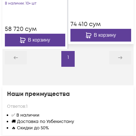
неоконцованный
В наличии
: 10+ шт
74 410
сум
58 720
сум
В корзину
В корзину
1
Назад
Дальше
Наши преимущества
Ответов:
1
✅ В наличии
🚚 Доставка по Узбекистану
🔥 Скидки до 50%