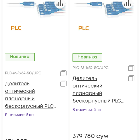
Новинка
Новинка
PLC-M-1x32-SC/UPC
PLC-M-1x64-SC/UPC
Делитель
Делитель
оптический
оптический
планарный
планарный
бескорпусный PLC-
бескорпусный PLC-
M-1x32-SC/UPC
В наличии
: 5 шт
M-1x64-SC/UPC
В наличии
: 5 шт
379 780
сум