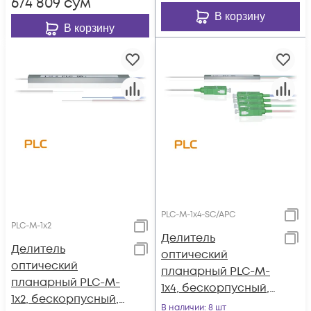
674 809
сум
В корзину
В корзину
PLC-M-1x4-SC/APC
PLC-M-1x2
Делитель
Делитель
оптический
оптический
планарный PLC-M-
планарный PLC-M-
1x4, бескорпусный,
1x2, бескорпусный,
разъемы SC/APC
В наличии
: 8 шт