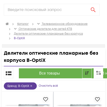
Каталог
Телевизионное оборудование
Оптические делители для сетей КТВ
Делители оптические планарные без корпуса
B-OptiX
Делители оптические планарные без
корпуса B-OptiX
По популярности
Все товары
В 
Очистить всё
Бренд
:
B-OptiX