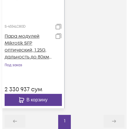
S-4554LC80D
Пара модулей
Mikrotik SFP
оптический, 1.25G,
дальность до 80км,
1490/1550нм
Под заказ
2 330 937
сум
В корзину
1
Назад
Дальше