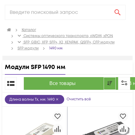
Каталог
Системы оптического транспорта, xWDM, xPON
SFP, GBIC, XFP, SFP+, X2, XENPAK, QSFP+, CFP модули
SFP модули
1490 нм
Модули SFP 1490 нм
По популярности
Все товары
В 
Очистить всё
Длина волны Tx, нм
:
1490