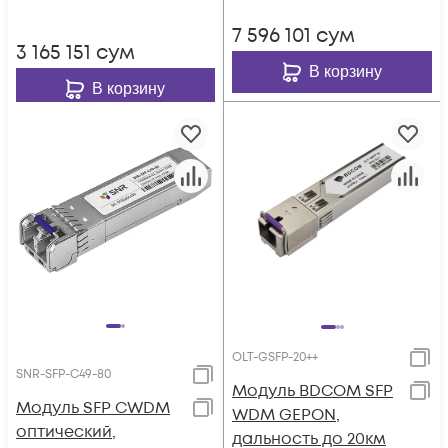
7 596 101
сум
3 165 151
сум
В корзину
В корзину
OLT-GSFP-20++
SNR-SFP-C49-80
Модуль BDCOM SFP
Модуль SFP CWDM
WDM GEPON,
оптический,
дальность до 20км