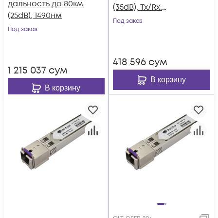
дальность до 80км
(35dB), Tx/Rx:
(25dB), 1490нм
1490/1310нм
Под заказ
Под заказ
418 596
сум
1 215 037
сум
В корзину
В корзину