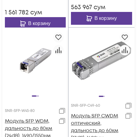
563 967
сум
1 561 782
сум
В корзину
В корзину
SNR-SFP-C49-60
SNR-SFP-W45-80
Модуль SFP CWDM
Модуль SFP WDM,
оптический,
дальность до 80км
дальность до 60км
(24dB), 1490/1550нм