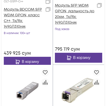
OLT-GSFP-C++
Модуль SFP WDM
Модуль BDCOM SFP
GPON, дальность до
WDM GPON, класс
20км, Tx/Rx:
С++, Tx/Rx:
1490/1310нм
1490/1310нм
Под заказ
В наличии
: 100+ шт
795 119
сум
439 925
сум
В корзину
В корзину