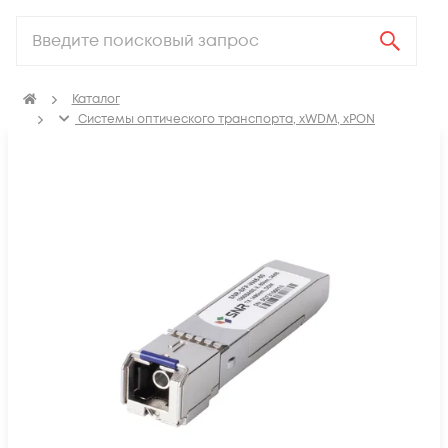
Каталог
Системы оптического транспорта, xWDM, xPON
SFP, GBIC, XFP, SFP+, X2, XENPAK, QSFP+, CFP модули
SFP модули