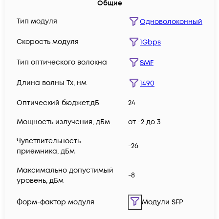
Общие
Тип модуля
Одноволоконный
Скорость модуля
1Gbps
Тип оптического волокна
SMF
Длина волны Tx, нм
1490
Оптический бюджет,дБ
24
Мощность излучения, дБм
от -2 до 3
Чувствительность
-26
приемника, дБм
Максимально допустимый
-8
уровень, дБм
Форм-фактор модуля
Модули SFP