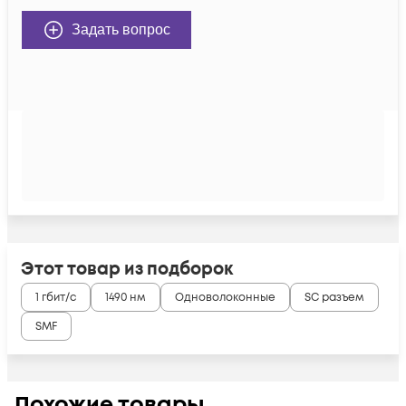
Задать вопрос
Этот товар из подборок
1 гбит/с
1490 нм
Одноволоконные
SC разъем
SMF
Похожие товары