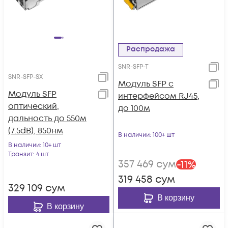
Распродажа
SNR-SFP-T
SNR-SFP-SX
Модуль SFP с
Модуль SFP
интерфейсом RJ45,
оптический,
до 100м
дальность до 550м
(7.5dB), 850нм
В наличии
: 100+ шт
В наличии
: 10+ шт
Транзит
: 4 шт
357 469
сум
-
11
%
319 458
сум
329 109
сум
В корзину
В корзину