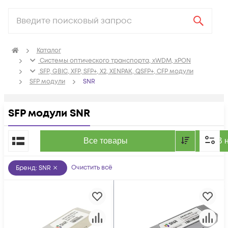
Каталог
Системы оптического транспорта, xWDM, xPON
SFP, GBIC, XFP, SFP+, X2, XENPAK, QSFP+, CFP модули
SFP модули
SNR
SFP модули SNR
По популярности
Все товары
В 
Очистить всё
Бренд
:
SNR