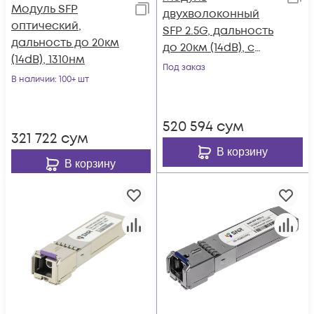
Модуль SFP
двухволоконный
оптический,
SFP 2.5G, дальность
дальность до 20км
до 20км (14dB), с
(14dB), 1310нм
функцией DDM, Tx:
Под заказ
В наличии
: 100+ шт
1310нм (14dB)
520 594
сум
321 722
сум
В корзину
В корзину