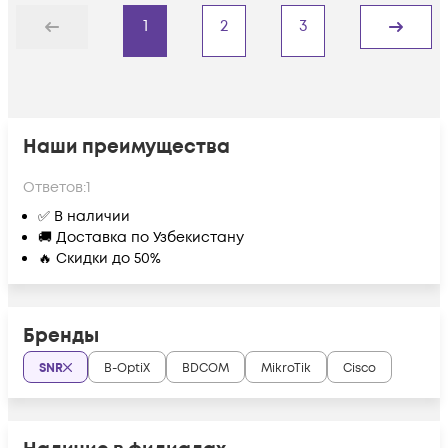
1
2
3
Назад
Дальше
Наши преимущества
Ответов:
1
✅ В наличии
🚚 Доставка по Узбекистану
🔥 Скидки до 50%
Бренды
SNR
B-OptiX
BDCOM
MikroTik
Cisco