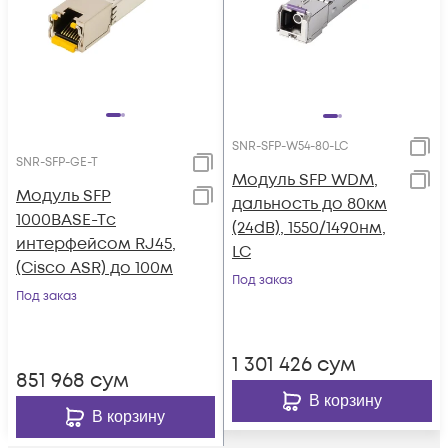
SNR-SFP-W54-80-LC
SNR-SFP-GE-T
Модуль SFP WDM,
Модуль SFP
дальность до 80км
1000BASE-Tс
(24dB), 1550/1490нм,
интерфейсом RJ45,
LC
(Cisco ASR) до 100м
Под заказ
Под заказ
1 301 426
сум
851 968
сум
В корзину
В корзину