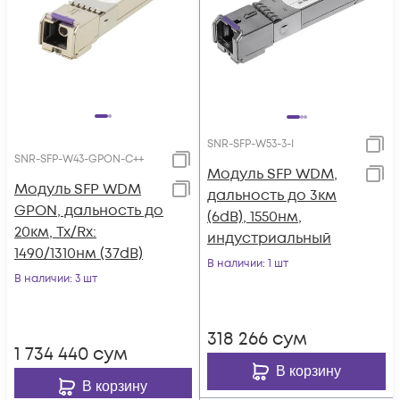
SNR-SFP-W53-3-I
SNR-SFP-W43-GPON-C++
Модуль SFP WDM,
Модуль SFP WDM
дальность до 3км
GPON, дальность до
(6dB), 1550нм,
20км, Tx/Rx:
индустриальный
1490/1310нм (37dB)
В наличии
: 1 шт
В наличии
: 3 шт
318 266
сум
1 734 440
сум
В корзину
В корзину