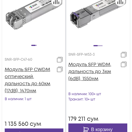
SNR-SFP-W53-3
SNR-SFP-C47-60
Модуль SFP WDM,
Модуль SFP CWDM
дальность до 3км
оптический,
(6dB), 1550нм
дальность до 60км
(17dB), 1470нм
В наличии
: 100+ шт
В наличии
: 1 шт
Транзит
: 10+ шт
179 211
сум
1 135 560
сум
В корзину