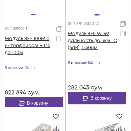
SNR-SFP-W53-3-LC
SNR-SFP100-T
Модуль SFP WDM,
Модуль SFP 100M с
дальность до 3км LC
интерфейсом RJ45,
(6dB), 1550нм
до 100м
В наличии
: 100+ шт
В наличии
: 10+ шт
282 043
сум
822 894
сум
В корзину
В корзину