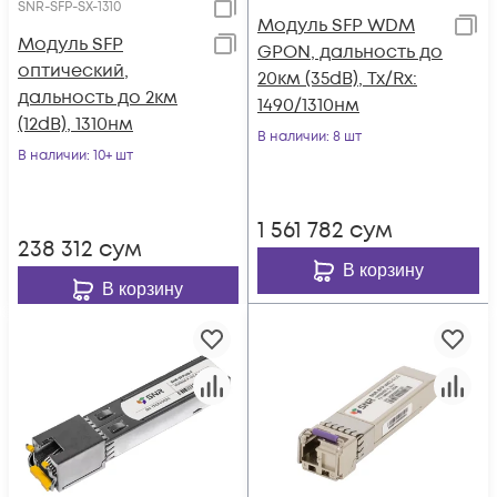
SNR-SFP-SX-1310
Модуль SFP WDM
Модуль SFP
GPON, дальность до
оптический,
20км (35dB), Tx/Rx:
дальность до 2км
1490/1310нм
(12dB), 1310нм
В наличии
: 8 шт
В наличии
: 10+ шт
1 561 782
сум
238 312
сум
В корзину
В корзину