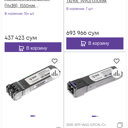
Tx/Rx: 1490/1310нм
(14dB), 1550нм,
В наличии
: 7 шт
индустриальный
В наличии
: 10+ шт
693 966
сум
437 423
сум
В корзину
В корзину
SNR-SFP-W43-GPON-C+