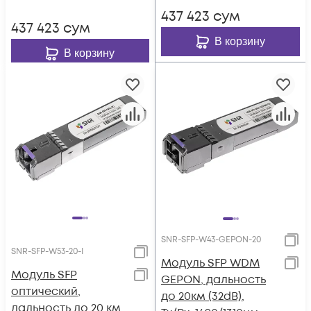
437 423
сум
437 423
сум
В корзину
В корзину
SNR-SFP-W43-GEPON-20
SNR-SFP-W53-20-I
Модуль SFP WDM
Модуль SFP
GEPON, дальность
оптический,
до 20км (32dB),
дальность до 20 км