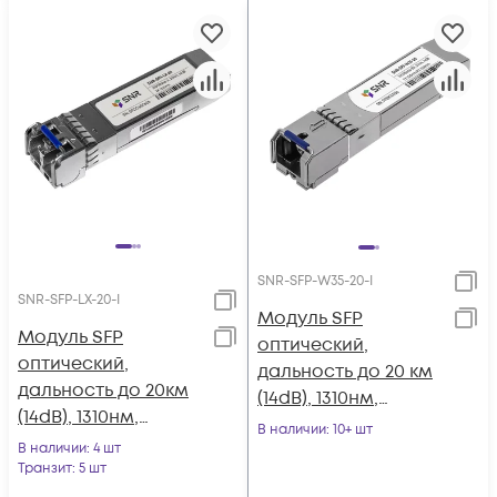
SNR-SFP-W35-20-I
SNR-SFP-LX-20-I
Модуль SFP
Модуль SFP
оптический,
оптический,
дальность до 20 км
дальность до 20км
(14dB), 1310нм,
(14dB), 1310нм,
индустриальный
В наличии
: 10+ шт
индустриальный
В наличии
: 4 шт
Транзит
: 5 шт