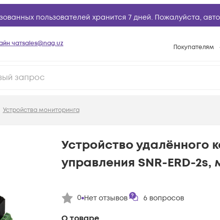
зованных пользователей хранится 7 дней. Пожалуйста,
авто
айн чат
sales@nag.uz
Покупателям
Способы опла
Условия доста
Возврат товар
Устройства мониторинга
Вопросы и отв
Техническая п
Устройство удалённого к
База знаний
управления SNR-ERD-2s, 
Конфигуратор
0
Нет отзывов
6
вопросов
О товаре