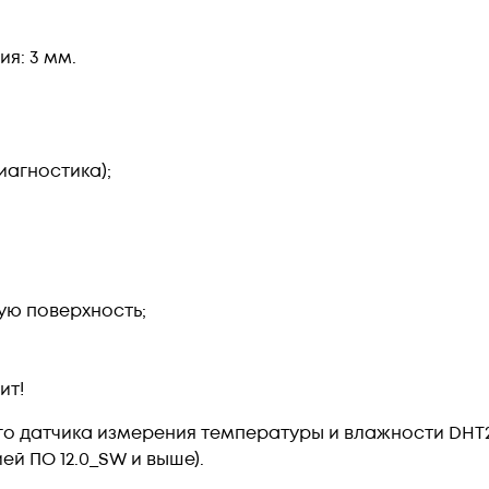
я: 3 мм.
иагностика);
ую поверхность;
ит!
го датчика измерения температуры и влажности DH
й ПО 12.0_SW и выше).