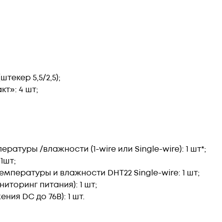
текер 5,5/2,5);
т»: 4 шт;
атуры /влажности (1-wire или Single-wire): 1 шт*;
1шт;
мпературы и влажности DHT22 Single-wire: 1 шт;
иторинг питания): 1 шт;
ия DC до 76В): 1 шт.