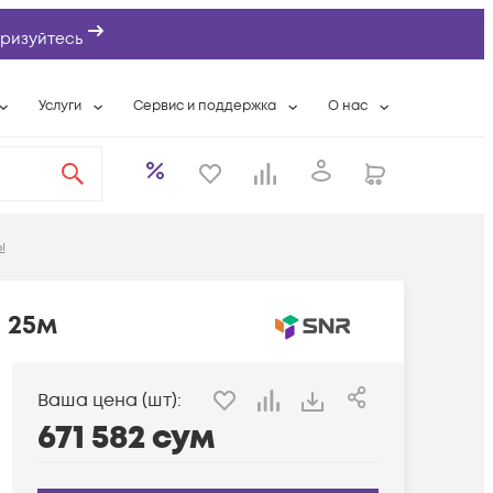
ризуйтесь
Услуги
Сервис и поддержка
О нас
ты
Wi-Fi «под ключ»
Гарантийное обслуживание
О компании
вки
Расширенная гарантия
Разовые выездные работы
Контактная информаци
а
Системная интеграция
Сервисные контракты
Банковские реквизиты
ы
еты
Сервисный центр
Партнеры
оддержка
Техническая поддержка
Новости
, 25м
Условия оказания услуг
ы
Ваша цена (шт):
671 582
сум