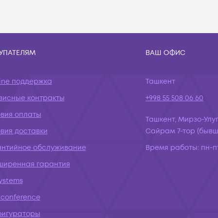
УПАТЕЛЯМ
ВАШ ОФИС
ine поддержка
Ташкент
висные контракты
+998 55 508 06 60
овия оплаты
Ташкент, Мирзо-Улуг
вия доставки
Сайрам 7-тор (бывш.
антийное обслуживание
Время работы:
пн-пт
ширенная гарантия
systems
conference
фигураторы