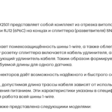
EX2501 представляет собой комплект из отрезка вито
RJ12 (6P6C) на концах и сплиттера (разветвителя) SN
ает помехозащищённость шины 1-wire, а также облег
 розетку сплиттера включается кабель удлинителя, 
едующий удлинитель кабеля. Таким образом формиру
ебуемой длины для одного датчика.
екторов даёт возможность надёжного и быстрого с
e, допустимая длина трассы кабеля зависят от испо
ения питанием. Эти характеристики указаны в специ
работа всей шины 1-wire.
также представлена следующими моделями: