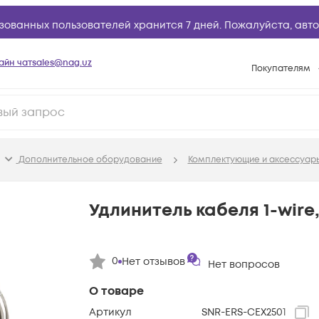
зованных пользователей хранится 7 дней. Пожалуйста,
авто
айн чат
sales@nag.uz
Покупателям
Способы опла
Условия доста
Возврат товар
Дополнительное оборудование
Комплектующие и аксессуар
Вопросы и отв
Техническая п
Удлинитель кабеля 1-wire
База знаний
Конфигуратор
0
Нет отзывов
Нет вопросов
О товаре
Артикул
SNR-ERS-CEX2501