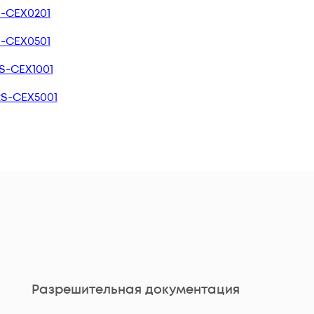
S-CEX0201
S-CEX0501
RS-CEX1001
RS-CEX5001
Разрешительная документация