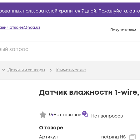
зованных пользователей хранится 7 дней. Пожалуйста,
авто
айн чат
sales@nag.uz
Покупателям
Способы опла
Условия доста
Возврат товар
Датчики и сенсоры
Климатические
Вопросы и отв
Техническая п
Датчик влажности 1-wire, 
База знаний
Конфигуратор
0
Нет отзывов
Нет вопросов
О товаре
Артикул
netping HS