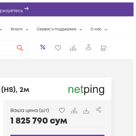
ризуйтесь
Услуги
Сервис и поддержка
О нас
ты
Wi-Fi «под ключ»
Гарантийное обслуживание
О компании
вки
Расширенная гарантия
Разовые выездные работы
Контактная информаци
а
Системная интеграция
Сервисные контракты
Банковские реквизиты
еты
Сервисный центр
Партнеры
оддержка
Техническая поддержка
Новости
(HS), 2м
Условия оказания услуг
ы
Ваша цена (шт):
1 825 790
сум