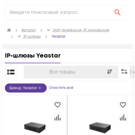
Каталог
VoIP телефония, IP домофония
IP-шлюзы
Yeastar
IP-шлюзы Yeastar
По популярности
Все товары
В 
Очистить всё
Бренд
:
Yeastar