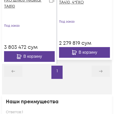
FXO шлюз Yeastar
TA410, 4*FXO
TA810
Под заказ
Под заказ
2 279 819
сум
3 803 472
сум
В корзину
В корзину
1
Назад
Дальше
Наши преимущества
Ответов:
1