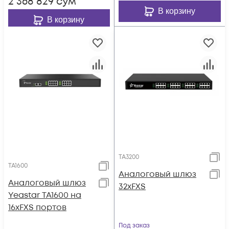
2 368 829
сум
В корзину
В корзину
TA3200
TA1600
Аналоговый шлюз
Аналоговый шлюз
32xFXS
Yeastar TA1600 на
16xFXS портов
Под заказ