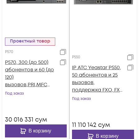
Проектный товар
P570
P550
P570, 300 (до 500)
IP АТС Yeastar P550,
абонентов и 60 (до
50 абонентов и 25
120)
вызовов,
вызовов,PRI,MFC
поддержка FXO, FXS,
R2,SS7,поддержка
Под заказ
GSM, BRI
FXO,FXS,GSM,BRI
Под заказ
30 016 331
сум
11 110 142
сум
В корзину
В корзину