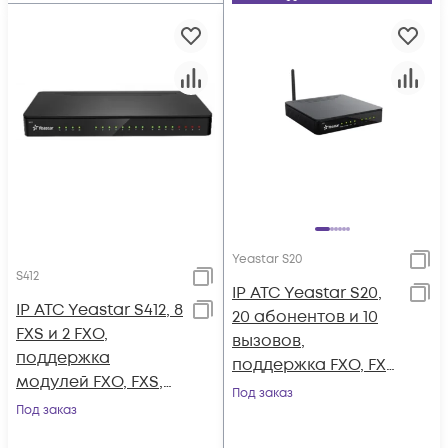
Yeastar S20
S412
IP АТС Yeastar S20,
IP АТС Yeastar S412, 8
20 абонентов и 10
FXS и 2 FXO,
вызовов,
поддержка
поддержка FXO, FXS,
модулей FXO, FXS,
GSM, BRI
Под заказ
GSM, BRI, LTE
Под заказ