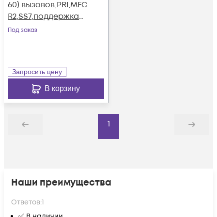
60) вызовов,PRI,MFC
R2,SS7,поддержка
FXO,FXS,GSM,BRI
Под заказ
Запросить цену
В корзину
1
Назад
Дальше
Наши преимущества
Ответов:
1
✅ В наличии