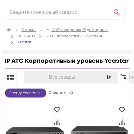
Каталог
VoIP телефония, IP домофония
IP-ATC
IP АТС Корпоративный уровень
Yeastar
IP АТС Корпоративный уровень Yeastar
По популярности
Все товары
В 
Очистить всё
Бренд
:
Yeastar