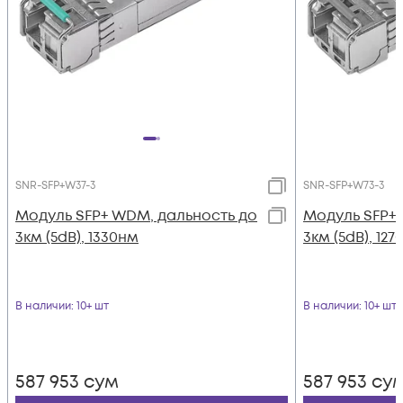
SNR-SFP+W37-3
SNR-SFP+W73-3
Модуль SFP+ WDM, дальность до
Модуль SFP+
3км (5dB), 1330нм
3км (5dB), 12
В наличии
: 10+ шт
В наличии
: 10+ шт
587 953
сум
587 953
су