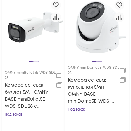
OMNY miniDome5E-WDS-SDL
OMNY miniBullet5E-WDS-SDL
28
28
Камера сетевая
Камера сетевая
купольная 5Мп
буллет 5Мп OMNY
OMNY BASE
BASE miniBullet5E-
miniDome5E-WDS-
WDS-SDL 28 с
SDL 28 с двойной
Под заказ
двойной
Под заказ
подсветкой и
подсветкой и
микрофоном
микрофоном