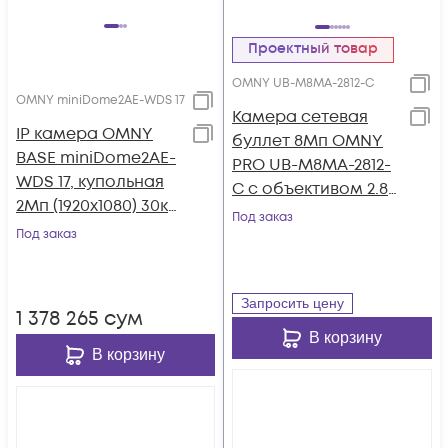
Проектный товар
OMNY UB-M8MA-2812-C
OMNY miniDome2AE-WDS 17
Камера сетевая
IP камера OMNY
буллет 8Мп OMNY
BASE miniDome2AE-
PRO UB-M8MA-2812-
WDS 17, купольная
C с объективом 2.8-
2Мп (1920х1080) 30к/
12 мм. и
Под заказ
с, 1.7мм, F2.0, 802.3af
Под заказ
микрофоном
A/B, 12±1В DC, ИК до
15м, встр.микр.,
WDR 120dB, MicroSD
Запросить цену
1 378 265
сум
В корзину
В корзину