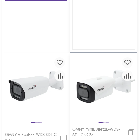
OMNY miniBullet2E-WDS-
OMNY ViBe5EZF-WDS SDL-C
SDL-C v2 36