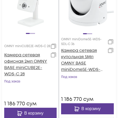
OMNY miniDome5E-WDS-
SDL-C 36
OMNY miniCUBE2E-WDS-C 28
Камера сетевая
Камера сетевая
купольная 5Мп
офисная 2мп OMNY
OMNY BASE
BASE miniCUBE2E-
miniDome5E-WDS-
WDS-C 28
SDL-C 36 с двойной
Под заказ
Под заказ
подсветкой и
микрофоном
1 186 770
сум
1 186 770
сум
В корзину
В корзину