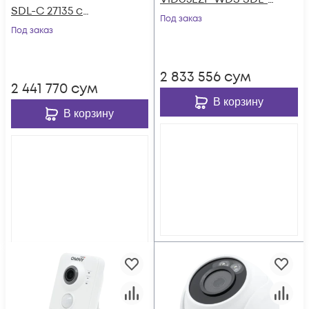
SDL-C 27135 с
C 27135 с двойной
Под заказ
двойной
Под заказ
подсветкой и
подсветкой и
микрофоном
микрофоном
2 833 556
сум
2 441 770
сум
В корзину
В корзину