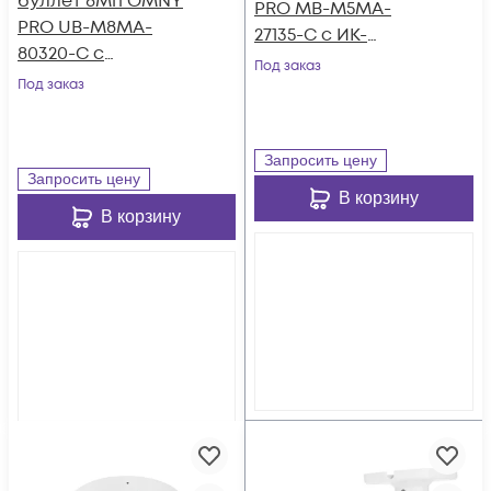
буллет 8Мп OMNY
PRO MB-M5МA-
PRO UB-M8MA-
27135-C с ИК-
80320-C с
подсветкой до 60 м
Под заказ
объективом 8-32
Под заказ
мм.
Запросить цену
Запросить цену
В корзину
В корзину