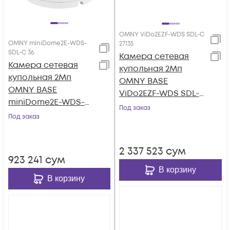
OMNY ViDo2EZF-WDS SDL-C
OMNY miniDome2E-WDS-
27135
SDL-C 36
Камера сетевая
Камера сетевая
купольная 2Мп
купольная 2Мп
OMNY BASE
OMNY BASE
ViDo2EZF-WDS SDL-
miniDome2E-WDS-
C 27135 с двойной
Под заказ
SDL-C 36 с двойной
Под заказ
подсветкой и
подсветкой и
микрофоном
микрофоном
2 337 523
сум
923 241
сум
В корзину
В корзину