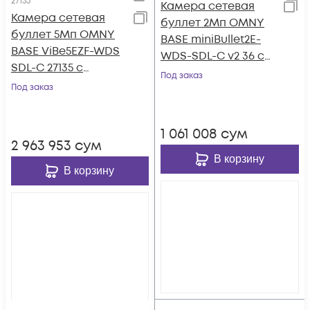
27135
Камера сетевая
Камера сетевая
буллет 2Мп OMNY
буллет 5Мп OMNY
BASE miniBullet2E-
BASE ViBe5EZF-WDS
WDS-SDL-C v2 36 с
SDL-C 27135 с
двойной
Под заказ
двойной
Под заказ
подсветкой и
подсветкой и
микрофоном
микрофоном
1 061 008
сум
2 963 953
сум
В корзину
В корзину