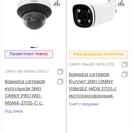
Проектный товар
Распродажа остатков
OMNY ViBe2EZ-WDS 27135
OMNY MD-M5MA-27135-C
Камера сетевая
Камера сетевая
буллет 2Мп OMNY
купольная 5Мп
ViBe2EZ-WDS 27135 с
OMNY PRO MD-
моторизованным
M5MA-27135-C с
объективом
Снят с продажи
микрофоном
Под заказ