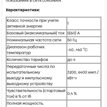
показаниях в сеть LoRaWAN.
Характеристики:
Класс точности при учете
1
активной энергии
Базовый (максимальный) ток
5(60) А
Номинальная частота сети
50 Гц
Диапазон рабочих
-40…+60 °С
температур
Количество тарифов
до 4
Передаточные числа по
испытательному
3200, 6400 имп./
выходу и импульсному
кВт·ч
выходному устройству
Чувствительность (стартовый
0,4 %
ток) в % от Iб
Полная мощность,