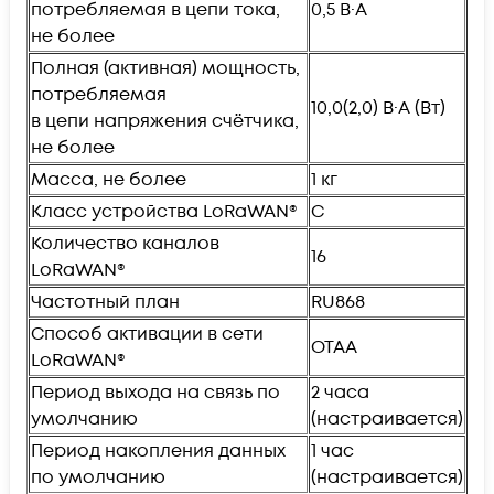
потребляемая в цепи тока,
0,5 В·А
не более
Пoлнaя (активная) мoщнocть,
потребляемая
10,0(2,0) В·А (Вт)
в цепи напряжения счётчика,
не более
Масса, не более
1 кг
Класс устройства LoRaWAN®
С
Количество каналов
16
LoRaWAN®
Частотный план
RU868
Способ активации в сети
OTAA
LoRaWAN®
Период выхода на связь по
2 часа
умолчанию
(настраивается)
Период накопления данных
1 час
по умолчанию
(настраивается)