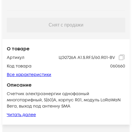
Снят с продажи
О товаре
Артикул
ЦЭ2726А А1.S.RF.5/60.R01-BV
Код товара
060660
Все характеристики
Описание
Счетчик электроэнергии однофазный
многотарифный, 5(60)А, корпус R01, модуль LoRaWaN
Вега, выход под антенну SMA
Читать далее