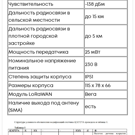
Чувствительность
-138 дБм
Дальность радиосвязи в
до 15 км
сельской местности
Дальность радиосвязи в
плотной городской
до 5 км
застройке
Мощность передатчика
25 мВт
Номинальное напряжение
230 В
питания
Степень защиты корпуса
IP51
Размеры корпуса
115 х 78 х 66
Модуль LoRaWAN
Вега
Наличие выхода под антену
есть
(SMA)