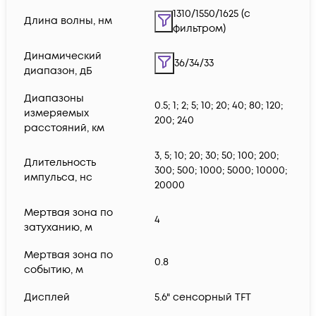
1310/1550/1625 (с
Длина волны, нм
фильтром)
Динамический
36/34/33
диапазон, дБ
Диапазоны
0.5; 1; 2; 5; 10; 20; 40; 80; 120;
измеряемых
200; 240
расстояний, км
3, 5; 10; 20; 30; 50; 100; 200;
Длительность
300; 500; 1000; 5000; 10000;
импульса, нс
20000
Мертвая зона по
4
затуханию, м
Мертвая зона по
0.8
событию, м
Дисплей
5.6" сенсорный TFT