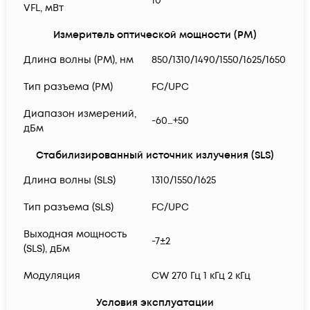
10
VFL, мВт
Измеритель оптической мощности (PM)
Длина волны (PM), нм
850/1310/1490/1550/1625/1650
Тип разъема (PM)
FC/UPC
Диапазон измерений,
-60…+50
дБм
Стабилизированный источник излучения (SLS)
Длина волны (SLS)
1310/1550/1625
Тип разъема (SLS)
FC/UPC
Выходная мощность
-7±2
(SLS), дБм
Модуляция
CW 270 Гц 1 кГц 2 кГц
Условия эксплуатации