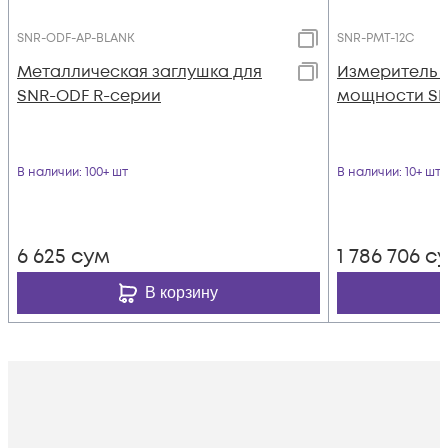
SNR-ODF-AP-BLANK
SNR-PMT-12C
Металлическая заглушка для
Измеритель 
SNR-ODF R-серии
мощности SN
В наличии
: 100+ шт
В наличии
: 10+ шт
6 625
сум
1 786 706
с
В корзину