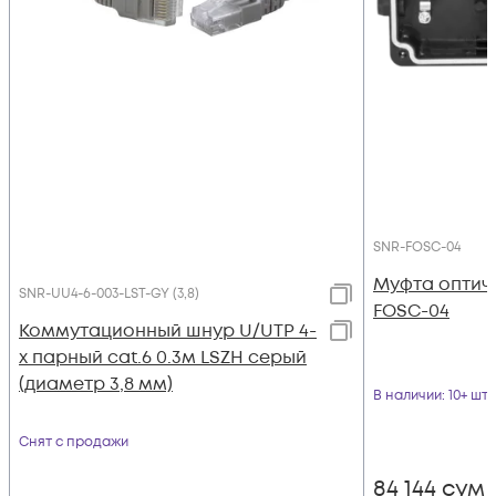
SNR-FOSC-04
Муфта оптич
SNR-UU4-6-003-LST-GY (3,8)
FOSC-04
Коммутационный шнур U/UTP 4-
х парный cat.6 0.3м LSZH серый
(диаметр 3,8 мм)
В наличии
: 10+ шт
Снят с продажи
84 144
сум