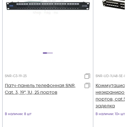
SNR-C3-19-25
SNR-UD-1U48-5E-H
Патч-панель телефонная SNR,
Коммутационн
Cat. 3, 19", 1U, 25 портов
неэкранирова
портов, cat.
заделка
В наличии
: 8 шт
В наличии
: 10+ шт