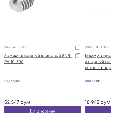
SNR-PA-10-500
SNR-UU4-5E-030-L
Зажим анкерный клиновой SNR-
Коммутацион
PA-10-500
х парный cat
standart сер
Под заказ
Под заказ
52 547
сум
18 945
сум
В корзину