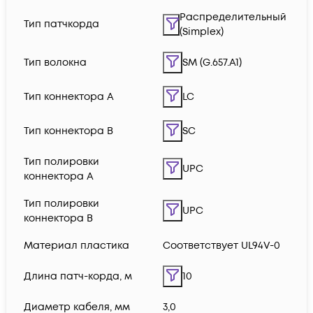
Распределительный
Тип патчкорда
(Simplex)
Тип волокна
SM (G.657.A1)
Тип коннектора A
LC
Тип коннектора B
SC
Тип полировки
UPC
коннектора A
Тип полировки
UPC
коннектора B
Материал пластика
Соответствует UL94V-0
Длина патч-корда, м
10
Диаметр кабеля, мм
3,0