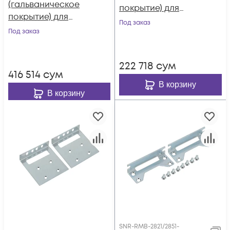
(гальваническое
покрытие) для
покрытие) для
маршрутизаторов
Под заказ
маршрутизаторов
Под заказ
Cisco 880, 890 в
Cisco ISR4321 в
стойку 19"
стойку 19"
222 718
сум
416 514
сум
В корзину
В корзину
SNR-RMB-2821/2851-