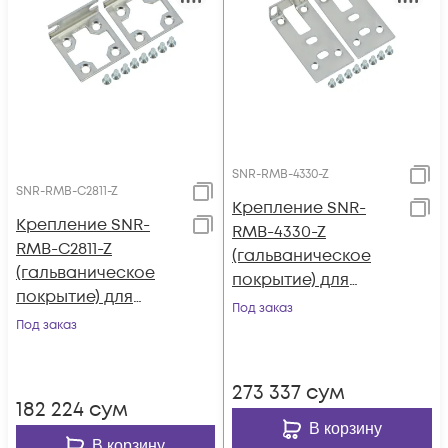
SNR-RMB-4330-Z
SNR-RMB-C2811-Z
Крепление SNR-
Крепление SNR-
RMB-4330-Z
RMB-C2811-Z
(гальваническое
(гальваническое
покрытие) для
покрытие) для
маршрутизаторов
Под заказ
маршрутизаторов
Под заказ
Cisco ISR4330 в
Cisco 2811 в стойку
стойку 19"
19"
273 337
сум
182 224
сум
В корзину
В корзину