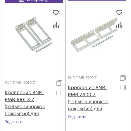
SNR-RMB-3900-Z
SNR-RMB-1001-X-Z
Крепление SNR-
Крепление SNR-
RMB-3900-Z
RMB-1001-X-Z
(гальваническое
(гальваническое
покрытие) для
покрытие) для
маршрутизаторов
Под заказ
маршрутизаторов
Под заказ
Cisco 3925 - 3945E в
Cisco ASR1001 в
стойку 19"