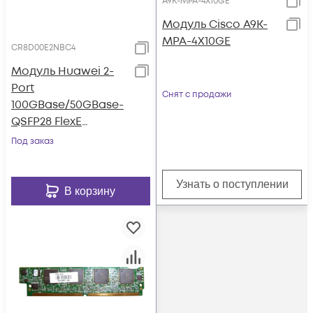
A9K-MPA-4X10GE
Модуль Cisco A9K-
MPA-4X10GE
CR8D00E2NBC4
Модуль Huawei 2-
Port
Снят с продажи
100GBase/50GBase-
QSFP28 FlexE
MACsec
Под заказ
CR8D00E2NBC4
Узнать о поступлении
В корзину