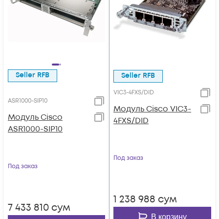
Seller RFB
Seller RFB
VIC3-4FXS/DID
ASR1000-SIP10
Модуль Cisco VIC3-
Модуль Cisco
4FXS/DID
ASR1000-SIP10
Под заказ
Под заказ
1 238 988
сум
7 433 810
сум
В корзину