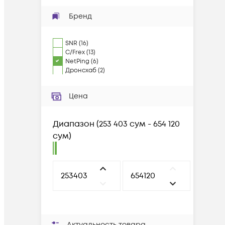
Бренд
SNR
(
16
)
C/Frex
(
13
)
NetPing
(
6
)
Дронсхаб
(
2
)
Цена
Диапазон
(
253 403 сум - 654 120
сум
)
Актуальность товара