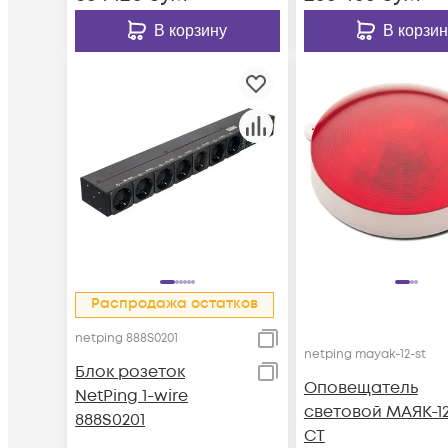
В корзину
В корзин
Распродажа остатков
netping 888S0201
netping mayak-12-st
Блок розеток
Оповещатель
NetPing 1-wire
световой МАЯК-12
888S0201
СТ