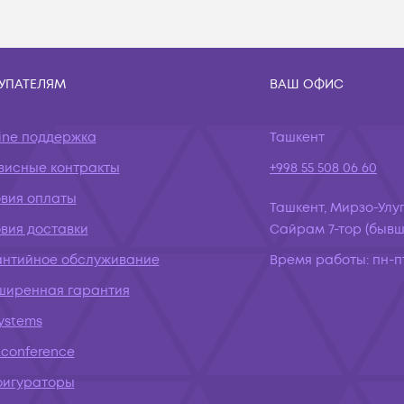
УПАТЕЛЯМ
ВАШ ОФИС
ine поддержка
Ташкент
висные контракты
+998 55 508 06 60
овия оплаты
Ташкент, Мирзо-Улуг
вия доставки
Сайрам 7-тор (бывш.
антийное обслуживание
Время работы:
пн-пт
ширенная гарантия
systems
conference
фигураторы