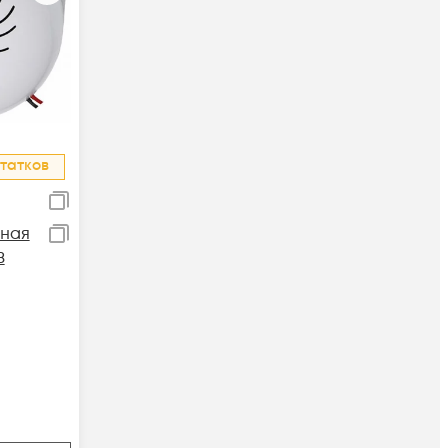
татков
ьная
В