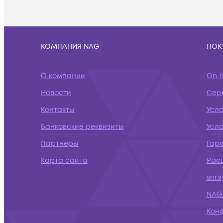
КОМПАНИЯ NAG
ПОК
О компании
On-l
Новости
Сер
Контакты
Усл
Банковские реквизиты
Усло
Партнеры
Гар
Карта сайта
Рас
snr.
NAG.
Кон