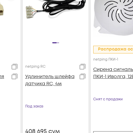
Распродажа ос
netping ПКИ-1
netping RC
Сирена сигнал
ля
Удлинитель шлейфа
ПКИ-1 Иволга, 12
датчика RC, 4м
Снят с продажи
Под заказ
408 695
сум