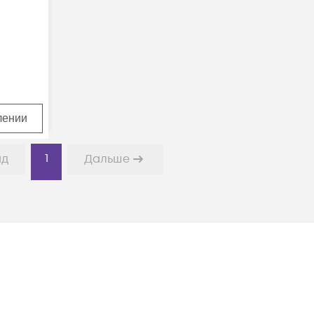
лении
1
ад
Дальше