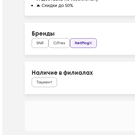
🔥 Скидки до 50%
Бренды
SNR
C/Frex
NetPing
Наличие в филиалах
Ташкент