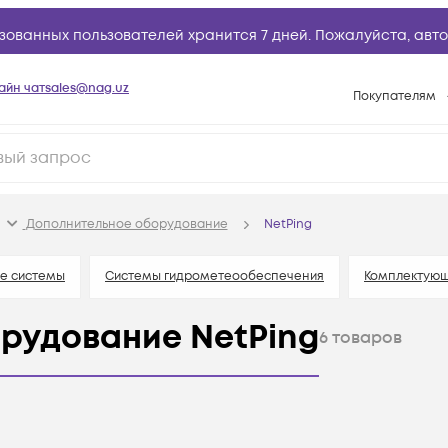
зованных пользователей хранится 7 дней. Пожалуйста,
авто
айн чат
sales@nag.uz
Покупателям
Способы опла
Условия доста
Возврат товар
Дополнительное оборудование
NetPing
Вопросы и отв
Техническая п
е системы
Системы гидрометеообеспечения
Комплектующ
База знаний
рудование NetPing
6
товаров
Конфигуратор