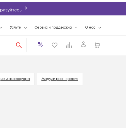
ризуйтесь
Услуги
Сервис и поддержка
О нас
ты
Wi-Fi «под ключ»
Гарантийное обслуживание
О компании
вки
Расширенная гарантия
Разовые выездные работы
Контактная информаци
а
Системная интеграция
Сервисные контракты
Банковские реквизиты
еты
Сервисный центр
Партнеры
оддержка
Техническая поддержка
Новости
ие и аксессуары
Модули расширения
Условия оказания услуг
ы