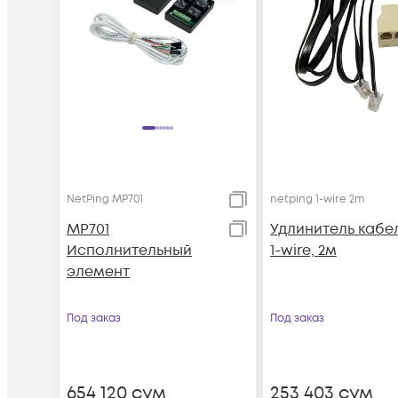
NetPing MP701
netping 1-wire 2m
MP701
Удлинитель кабе
Исполнительный
1-wire, 2м
элемент
Под заказ
Под заказ
654 120
сум
253 403
сум