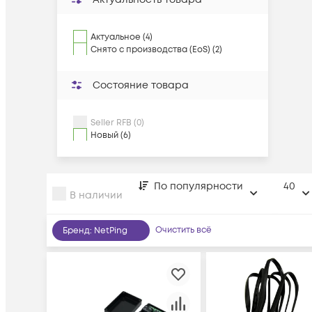
Актуальное (4)
Снято с производства (EoS) (2)
Состояние товара
Seller RFB (0)
Новый (6)
По популярности
40
В наличии
Очистить всё
Бренд
:
NetPing