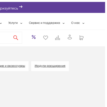
ризуйтесь
Услуги
Сервис и поддержка
О нас
ты
Wi-Fi «под ключ»
Гарантийное обслуживание
О компании
вки
Расширенная гарантия
Разовые выездные работы
Контактная информаци
а
Системная интеграция
Сервисные контракты
Банковские реквизиты
еты
Сервисный центр
Партнеры
оддержка
Техническая поддержка
Новости
ие и аксессуары
Модули расширения
Условия оказания услуг
ы