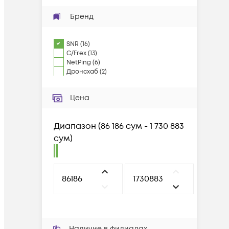
Бренд
SNR
(
16
)
C/Frex
(
13
)
NetPing
(
6
)
Дронсхаб
(
2
)
Цена
Диапазон
(
86 186 сум - 1 730 883
сум
)
Наличие в филиалах