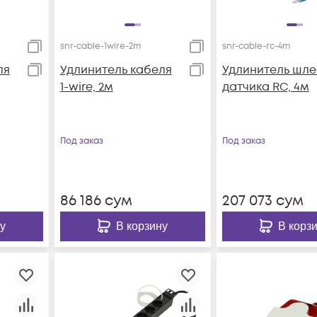
snr-cable-1wire-2m
snr-cable-rc-4m
ля
Удлинитель кабеля
Удлинитель шл
1-wire, 2м
датчика RC, 4м
Под заказ
Под заказ
86 186
сум
207 073
сум
у
В корзину
В корз