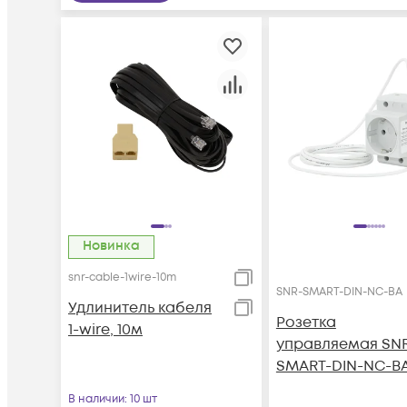
Новинка
snr-cable-1wire-10m
SNR-SMART-DIN-NC-BA
Удлинитель кабеля
Розетка
1-wire, 10м
управляемая SN
SMART-DIN-NC-B
В наличии
: 10 шт