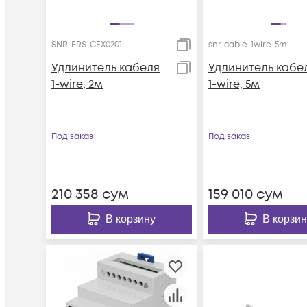
SNR-ERS-CEX0201
snr-cable-1wire-5m
Удлинитель кабеля
Удлинитель кабе
1-wire, 2м
1-wire, 5м
Под заказ
Под заказ
210 358
сум
159 010
сум
В корзину
В корзин