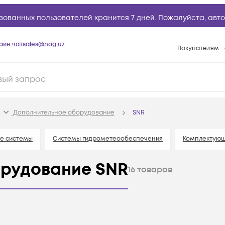
зованных пользователей хранится 7 дней. Пожалуйста,
авто
айн чат
sales@nag.uz
Покупателям
Способы опла
Условия доста
Возврат товар
Дополнительное оборудование
SNR
Вопросы и отв
Техническая п
е системы
Системы гидрометеообеспечения
Комплектующ
База знаний
орудование SNR
16
товаров
Конфигуратор