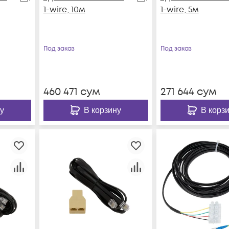
1-wire, 10м
1-wire, 5м
Под заказ
Под заказ
460 471
сум
271 644
сум
у
В корзину
В корз