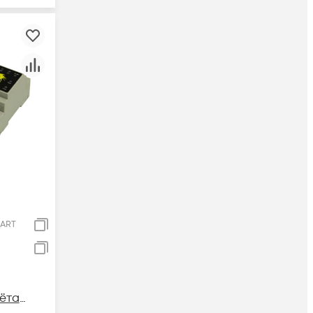
MART
ёта