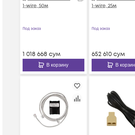
1-wire, 50м
1-wire, 25м
Под заказ
Под заказ
1 018 668
сум
652 610
сум
В корзину
В корзин