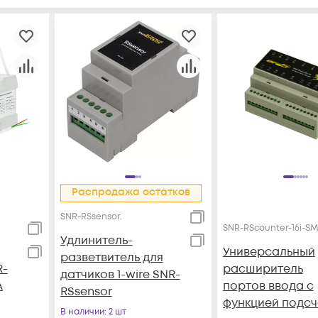
Распродажа остатков
SNR-RSsensor.
SNR-RScounter-16i-S
Удлинитель-
Универсальный
разветвитель для
R-
расширитель
датчиков 1-wire SNR-
A
портов ввода с
RSsensor
функцией подсч
В наличии
: 2 шт