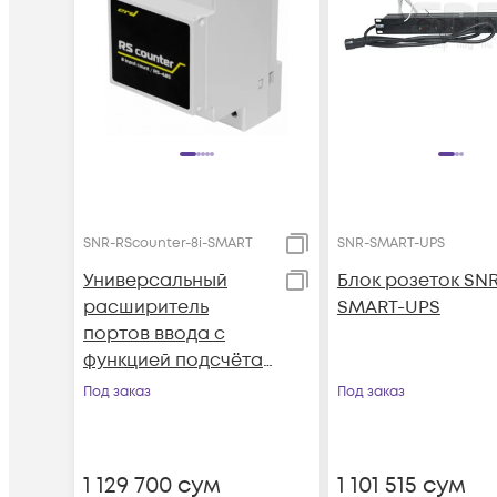
SNR-RScounter-8i-SMART
SNR-SMART-UPS
Универсальный
Блок розеток SNR
расширитель
SMART-UPS
портов ввода с
функцией подсчёта
импульсов, RS485
Под заказ
Под заказ
(ModBus и CPD , 8i )
1 129 700
сум
1 101 515
сум