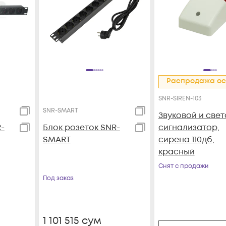
Распродажа ос
SNR-SIREN-103
SNR-SMART
Звуковой и све
-
Блок розеток SNR-
сигнализатор,
SMART
сирена 110дб,
красный
Снят с продажи
Под заказ
1 101 515
сум