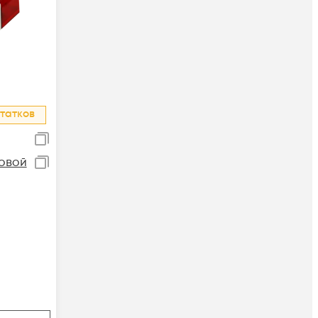
татков
товой