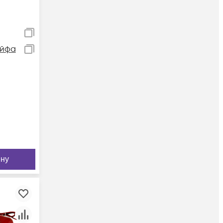
ейфа
ину