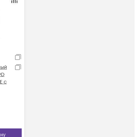
ный
9D
E с
ину