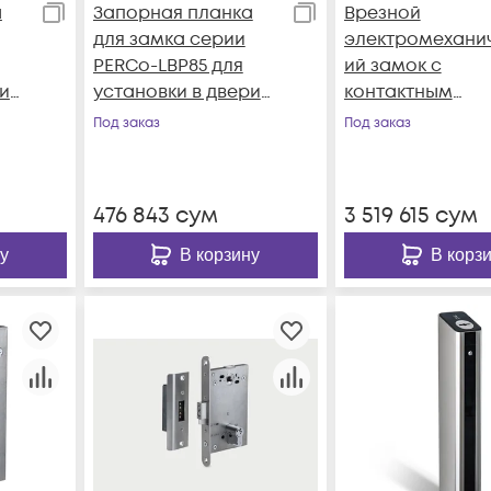
а
Запорная планка
Врезной
для замка серии
электромехани
PERCo-LBP85 для
ий замок с
и
установки в двери
контактным
ов
из профилей типов
устройством дл
Под заказ
Под заказ
Т34, Т53, Т81, Т85, Т72-
двери из
а
14 (пр-ва ООО
алюминиевого
»)
«Петралюм») или
профиля,
476 843
сум
3 519 615
сум
аналогичных
нормально
открытый,
у
В корзину
В корз
межцентровое
расстояние 85 