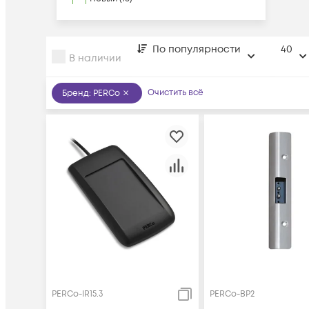
По популярности
40
В наличии
Очистить всё
Бренд
:
PERCo
PERCo-IR15.3
PERCo-BP2