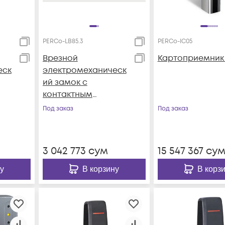
PERCo-LB85.3
PERCo-IC05
Врезной
Картоприемник 
еск
электромеханическ
ий замок с
контактным
устройством,
Под заказ
Под заказ
нормально
закрытый,
межцентровое
3 042 773
сум
15 547 367
су
м
расстояние 85 мм
у
В корзину
В корз