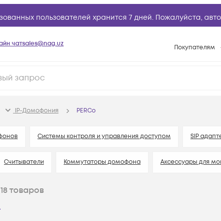
зованных пользователей хранится 7 дней. Пожалуйста,
авто
айн чат
sales@nag.uz
Покупателям
Способы опла
Условия доста
Возврат товар
IP-Домофония
PERCo
Вопросы и отв
Техническая п
фонов
Системы контроля и управления доступом
SIP адап
База знаний
Считыватели
Коммутаторы домофона
Аксессуары для мо
Конфигуратор
o
18
товаров