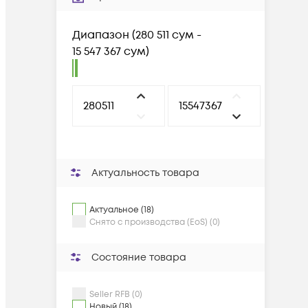
Диапазон
(
280 511 сум -
15 547 367 сум
)
Актуальность товара
Актуальное (18)
Снято с производства (EoS) (0)
Состояние товара
Seller RFB (0)
Новый (18)