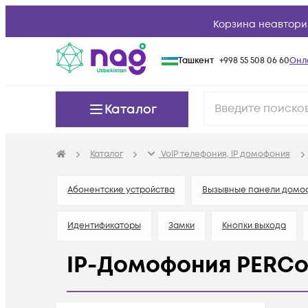
Корзина неавтори
Ташкент
+998 55 508 06 60
Онл
Каталог
Каталог
VoIP телефония, IP домофония
Абонентские устройства
Вызывные панели домо
Идентификаторы
Замки
Кнопки выхода
IP-Домофония PERC