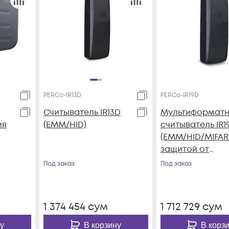
PERCo-IR13D
PERCo-IR19D
Считыватель IR13D
Мультиформат
ия
(EMM/HID)
считыватель IR1
(EMM/HID/MIFAR
защитой от
копирования)
Под заказ
Под заказ
1 374 454
сум
1 712 729
сум
у
В корзину
В корз