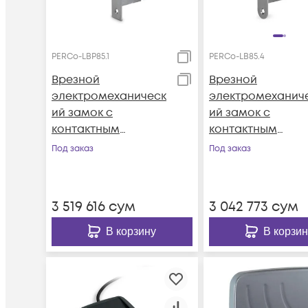
PERCo-LBP85.1
PERCo-LB85.4
Врезной
Врезной
электромеханическ
электромеханич
ий замок с
ий замок с
контактным
контактным
устройством для
устройством,
Под заказ
Под заказ
двери из
нормально
алюминиевого
открытый,
профиля,
межцентровое
3 519 616
сум
3 042 773
сум
нормально
расстояние 85 м
закрытый,
В корзину
В корзин
межцентровое
расстояние 85 мм