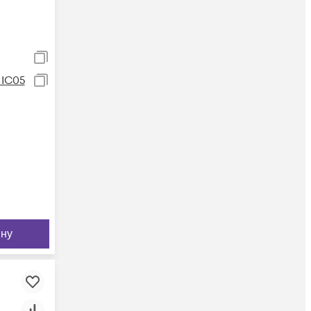
IC05
м
ину