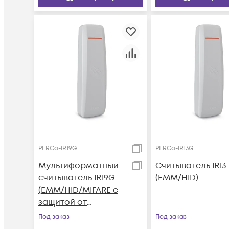
PERCo-IR19G
PERCo-IR13G
Мультиформатный
Считыватель IR13
считыватель IR19G
(EMM/HID)
(EMM/HID/MIFARE с
защитой от
копирования)
Под заказ
Под заказ