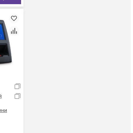
й
ени