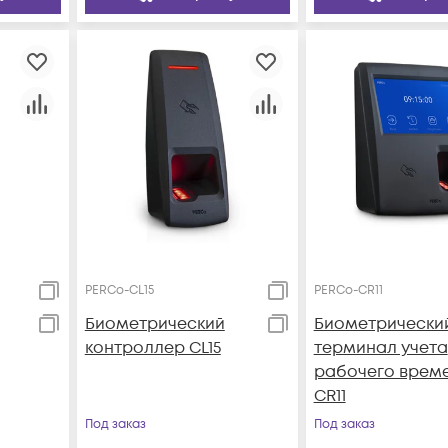
PERCo-CL15
PERCo-CR11
Биометрический
Биометрически
контроллер CL15
терминал учета
рабочего врем
CR11
Под заказ
Под заказ