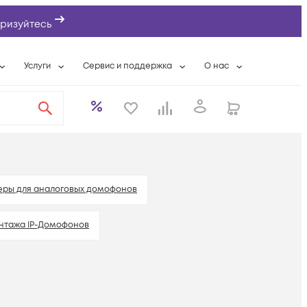
ризуйтесь
Услуги
Сервис и поддержка
О нас
ты
Wi-Fi «под ключ»
Гарантийное обслуживание
О компании
вки
Расширенная гарантия
Разовые выездные работы
Контактная информаци
а
Системная интеграция
Сервисные контракты
Банковские реквизиты
еты
Сервисный центр
Партнеры
оддержка
Техническая поддержка
Новости
теры для аналоговых домофонов
Условия оказания услуг
нтажа IP-Домофонов
ы