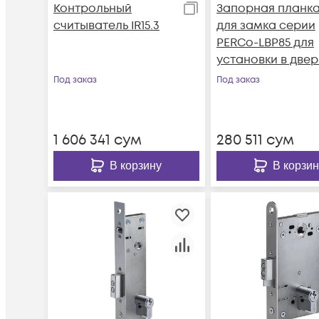
Контрольный
Запорная планк
считыватель IR15.3
для замка серии
PERCo-LBP85 для
установки в двер
из профилей тип
Под заказ
Под заказ
AGS68_6863(64),
AGS50_5215 (пр-в
ООО «Агрисовгаз
1 606 341
сум
280 511
сум
или аналогичны
В корзину
В корзин