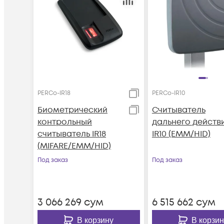
PERCo-IR18
PERCo-IR10
Биометрический
Считыватель
контрольный
дальнего действ
считыватель IR18
IR10 (EMM/HID)
(MIFARE/EMM/HID)
Под заказ
Под заказ
3 066 269
сум
6 515 662
сум
В корзину
В корзин