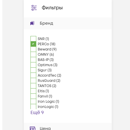
Фильтры
Бренд
SNR
(
1
)
PERCo
(
18
)
Beward
(
9
)
OMNY
(
6
)
BAS-IP
(
3
)
Optimus
(
3
)
Sigur
(
3
)
AccordTec
(
2
)
RusGuard
(
2
)
TANTOS
(
2
)
Eltis
(
1
)
Fanvil
(
1
)
Iron Logic
(
1
)
IronLogic
(
1
)
Ещё 9
Цена