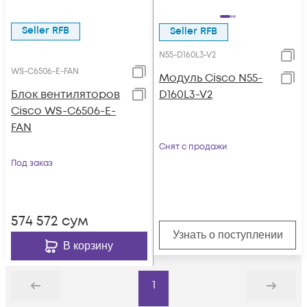
Seller RFB
Seller RFB
N55-D160L3-V2
WS-C6506-E-FAN
Модуль Cisco N55-
Блок вентиляторов
D160L3-V2
Cisco WS-C6506-E-
FAN
Снят с продажи
Под заказ
574 572
сум
Узнать о поступлении
В корзину
1
Назад
Дальше