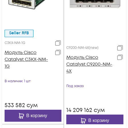
Seller RFB
C3KX-NM-1G
C9200-NM-4X(new)
Модуль Cisco
Модуль Cisco
Catalyst C3KX-NM-
Catalyst C9200-NM-
1G
4X
В наличии
: 1 шт
Под заказ
533 582
сум
14 209 162
сум
В корзину
В корзину