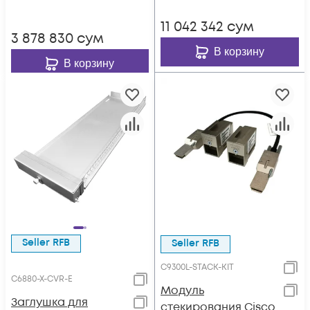
11 042 342
сум
3 878 830
сум
В корзину
В корзину
Seller RFB
Seller RFB
C9300L-STACK-KIT
C6880-X-CVR-E
Модуль
Заглушка для
стекирования Cisco