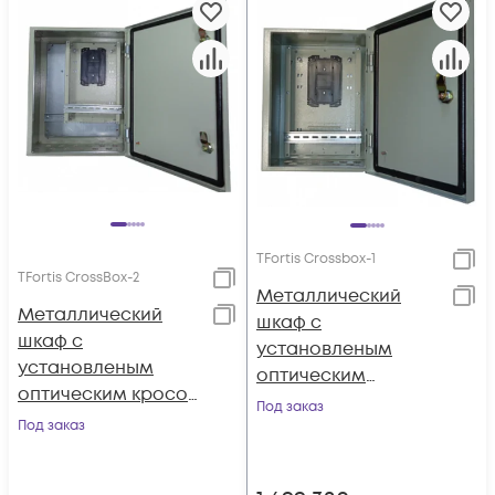
TFortis Crossbox-1
TFortis CrossBox-2
Металлический
Металлический
шкаф с
шкаф с
установленым
установленым
оптическим
оптическим кросом
кроссом для PSW
Под заказ
для PSW-2G-UPS
Под заказ