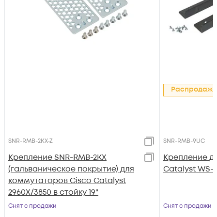
Распродажа
SNR-RMB-2KX-Z
SNR-RMB-9UC
Крепление SNR-RMB-2KX
Крепление д
(гальваническое покрытие) для
Catalyst WS-C
коммутаторов Cisco Catalyst
2960X/3850 в стойку 19"
Снят с продажи
Снят с продажи