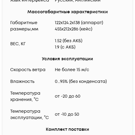
Язык интерфейса
Русский; Английский
Массогабаритные характеристики
Габаритные
122х124.2х138 (аппарат)
размеры,мм
455x212x286 (кейс)
1.52 (без АКБ)
ВЕС, КГ
1.9 (с АКБ)
Условия эксплуатации
Скорость ветра
Не более 15 м/с
Влажность
0...95% (без конденсата)
Температура
от -20 до 60
хранения, °C
Температура
от -10 до 50
эксплуатации, °C
Комплект поставки