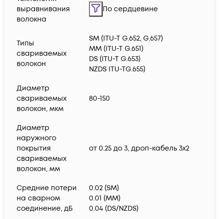
выравнивания
По сердцевине
волокна
SM (ITU-T G.652, G.657)
Типы
MM (ITU-T G.651)
свариваемых
DS (ITU-T G.653)
волокон
NZDS ITU-TG.655)
Диаметр
свариваемых
80-150
волокон, мкм
Диаметр
наружного
покрытия
от 0.25 до 3, дроп-кабель 3х2
свариваемых
волокон, мм
Средние потери
0.02 (SM)
на сварном
0.01 (MM)
соединение, дБ
0.04 (DS/NZDS)