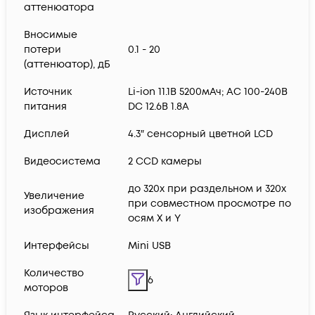
аттенюатора
Вносимые
потери
0.1 - 20
(аттенюатор), дБ
Источник
Li-ion 11.1В 5200мАч; AC 100-240В
питания
DC 12.6В 1.8А
Дисплей
4.3″ сенсорный цветной LCD
Видеосистема
2 CCD камеры
до 320х при раздельном и 320x
Увеличение
при совместном просмотре по
изображения
осям X и Y
Интерфейсы
Mini USB
Количество
6
моторов