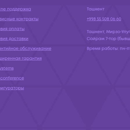
ine поддержка
Ташкент
висные контракты
+998 55 508 06 60
овия оплаты
Ташкент, Мирзо-Улуг
вия доставки
Сайрам 7-тор (бывш.
антийное обслуживание
Время работы:
пн-пт
ширенная гарантия
systems
conference
фигураторы