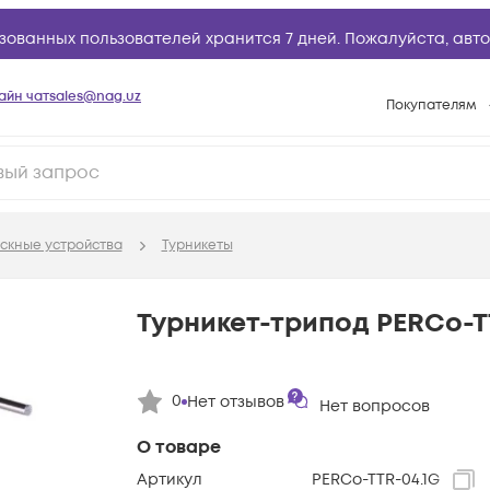
зованных пользователей хранится 7 дней. Пожалуйста,
авто
айн чат
sales@nag.uz
Покупателям
Способы опла
Условия доста
Возврат товар
скные устройства
Турникеты
Вопросы и отв
Техническая п
Турникет-трипод PERCo-T
База знаний
Конфигуратор
0
Нет отзывов
Нет вопросов
О товаре
Артикул
PERCo-TTR-04.1G