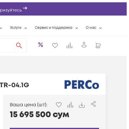
ризуйтесь
Услуги
Сервис и поддержка
О нас
ты
Wi-Fi «под ключ»
Гарантийное обслуживание
О компании
вки
Расширенная гарантия
Разовые выездные работы
Контактная информаци
а
Системная интеграция
Сервисные контракты
Банковские реквизиты
еты
Сервисный центр
Партнеры
оддержка
Техническая поддержка
Новости
TR-04.1G
Условия оказания услуг
ы
Ваша цена (шт):
15 695 500
сум