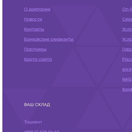
О компании
On-l
Новости
Сер
Контакты
Усл
Банковские реквизиты
Усло
Партнеры
Гар
Карта сайта
Рас
snr.
NAG.
Кон
ВАШ СКЛАД
Ташкент