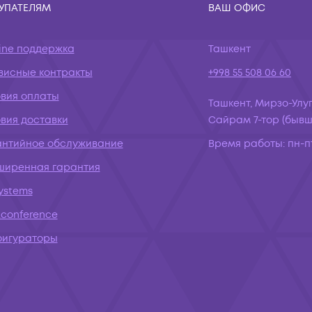
УПАТЕЛЯМ
ВАШ ОФИС
ine поддержка
Ташкент
висные контракты
+998 55 508 06 60
овия оплаты
Ташкент, Мирзо-Улуг
вия доставки
Сайрам 7-тор (бывш.
антийное обслуживание
Время работы:
пн-пт
ширенная гарантия
systems
conference
фигураторы