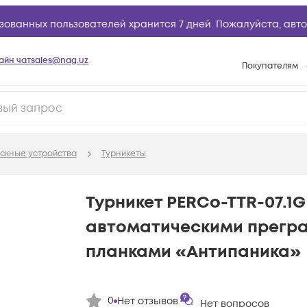
зованных пользователей хранится 7 дней. Пожалуйста,
авто
айн чат
sales@nag.uz
Покупателям
Способы опла
Условия доста
Возврат товар
скные устройства
Турникеты
Вопросы и отв
Техническая п
Турникет PERCo-TTR-07.1G
База знаний
автоматическими прег
Конфигуратор
планками «Антипаника»
0
Нет отзывов
Нет вопросов