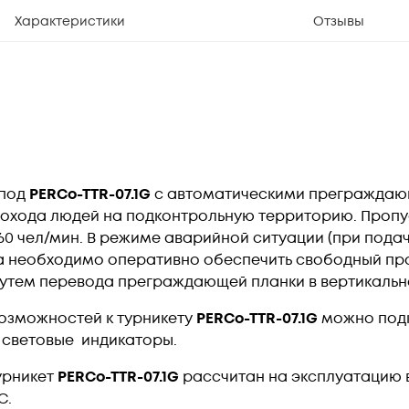
Характеристики
Отзывы
ипод
PERCo-TTR-07.1G
с автоматическими преграждаю
охода людей на подконтрольную территорию. Пропу
0 чел/мин. В режиме аварийной ситуации (при пода
да необходимо оперативно обеспечить свободный про
путем перевода преграждающей планки в вертикальн
озможностей к турникету
PERCo-TTR-07.1G
можно подк
е световые индикаторы.
урникет
PERCo-TTR-07.1G
рассчитан на эксплуатацию 
С.