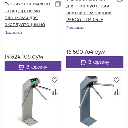
Турникет эл/мех со
для эксплуатации
стандартными
внутри помещений
планками для
PERCo-TTR-04.1E
эксплуатации на
Под заказ
открытом воздухе
Под заказ
16 500 764
сум
19 524 106
сум
В корзину
В корзину