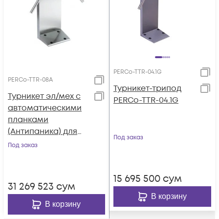
PERCo-TTR-04.1G
PERCo-TTR-08A
Турникет-трипод
Турникет эл/мех с
PERCo-TTR-04.1G
автоматическими
планками
(Антипаника) для
Под заказ
эксплуатации на
Под заказ
открытом воздухе
15 695 500
сум
31 269 523
сум
В корзину
В корзину