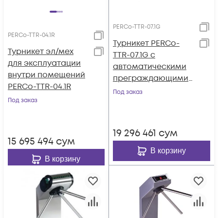
PERCo-TTR-07.1G
PERCo-TTR-04.1R
Турникет PERCo-
Турникет эл/мех
TTR-07.1G с
для эксплуатации
автоматическими
внутри помещений
преграждающими
PERCo-TTR-04.1R
планками
Под заказ
Под заказ
«Антипаника»
19 296 461
сум
15 695 494
сум
В корзину
В корзину