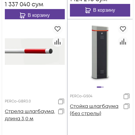
1 337 040
сум
В корзину
В корзину
PERCo-GS04
PERCo-GBR3.0
Стойка шлагбаума
Стрела шлагбаума,
(без стрелы)
длина 3,0 м