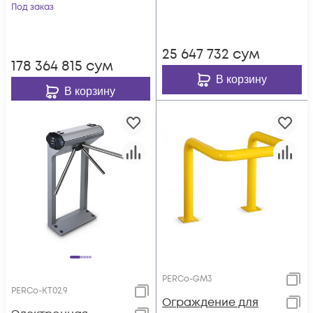
кода
Под заказ
25 647 732
сум
178 364 815
сум
В корзину
В корзину
PERCo-GM3
PERCo-KT02.9
Ограждение для