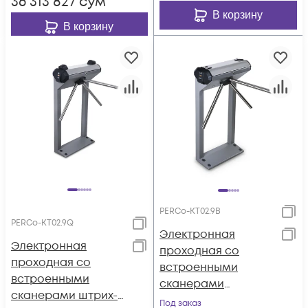
36 313 827
сум
ISO 14443
В корзину
В корзину
PERCo-KT02.9B
PERCo-KT02.9Q
Электронная
Электронная
проходная со
проходная со
встроенными
встроенными
сканерами
сканерами штрих-
отпечатков пальцев
Под заказ