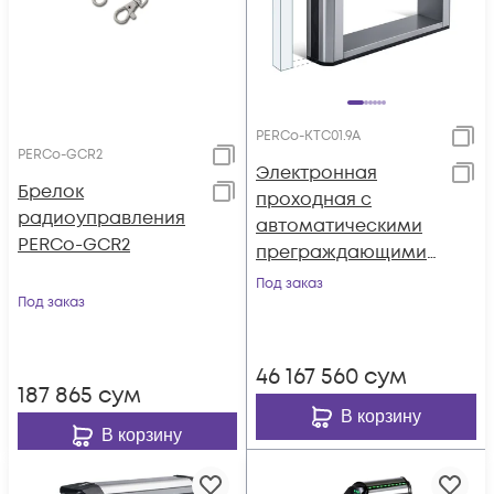
PERCo-KTC01.9A
PERCo-GCR2
Электронная
Брелок
проходная с
радиоуправления
автоматическими
PERCo-GCR2
преграждающими
планками
Под заказ
Под заказ
"Антипаника" и
встроенным
картоприемником
46 167 560
сум
для карт EMM/HID
187 865
сум
В корзину
В корзину