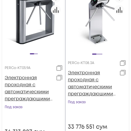
PERCo-KT08.3A
PERCo-KT05.9A
Электронная
Электронная
проходная с
проходная с
автоматическими
автоматическими
преграждающими
преграждающими
планками
Под заказ
планками
Под заказ
"Антипаника" для
"Антипаника" для
карт формата
карт EMM/HID, карт
EMM/HID
33 776 551
сум
MIFARE стандарта