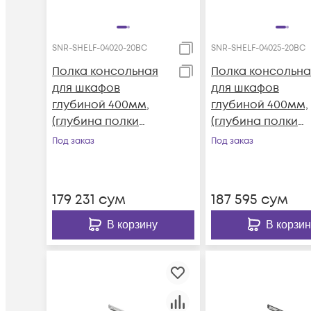
SNR-SHELF-04020-20BC
SNR-SHELF-04025-20BC
Полка консольная
Полка консольна
для шкафов
для шкафов
глубиной 400мм,
глубиной 400мм,
(глубина полки
(глубина полки
200мм)
250мм)
Под заказ
Под заказ
распределенная
распределенная
нагрузка 20кг, цвет-
нагрузка 20кг, цв
черный (SNR-SHELF-
черный (SNR-SHE
179 231
сум
187 595
сум
04020-20BC)
04025-20BC)
В корзину
В корзин