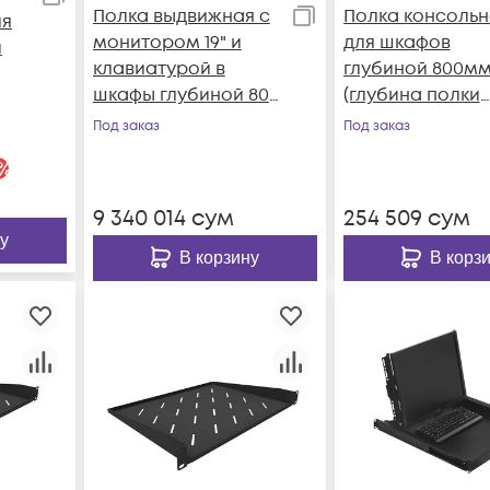
Полка выдвижная с
Полка консольн
ля
монитором 19" и
для шкафов
й
клавиатурой в
глубиной 800мм
шкафы глубиной 800
(глубина полки
мм (глубина полки
450мм)
Под заказ
Под заказ
550мм), цвет черный
распределенна
ет-
%
нагрузка, 20кг, 
LF-
черный (SNR-SH
9 340 014
сум
254 509
сум
08045-20BC)
у
В корзину
В корз