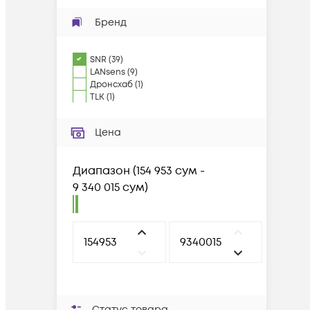
Бренд
SNR
(
39
)
LANsens
(
9
)
Дронсхаб
(
1
)
TLK
(
1
)
Цена
Диапазон
(
154 953 сум -
9 340 015 сум
)
Статус товара