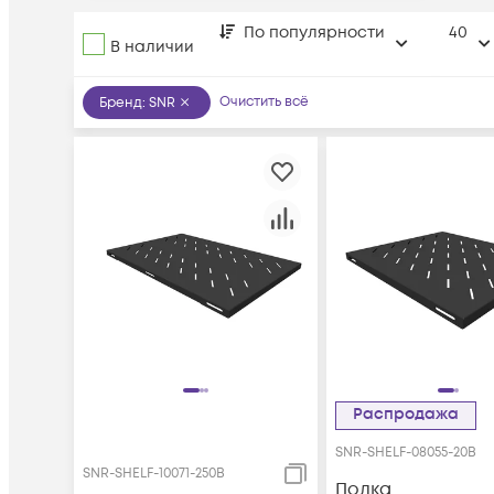
По популярности
40
В наличии
Очистить всё
Бренд
:
SNR
Распродажа
SNR-SHELF-08055-20B
SNR-SHELF-10071-250B
Полка