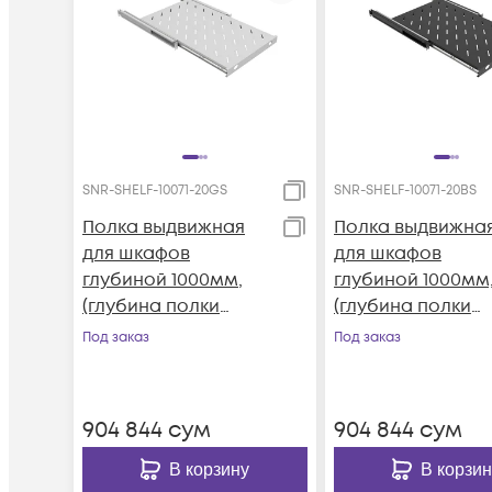
SNR-SHELF-10071-20GS
SNR-SHELF-10071-20BS
Полка выдвижная
Полка выдвижна
для шкафов
для шкафов
глубиной 1000мм,
глубиной 1000мм
(глубина полки
(глубина полки
710мм)
710мм)
Под заказ
Под заказ
распределенная
распределенная
нагрузка 20кг, цвет-
нагрузка 20кг, цв
серый (SNR-SHELF-
черный (SNR-SHE
904 844
сум
904 844
сум
10071-20GS
10071-20BS)
В корзину
В корзин