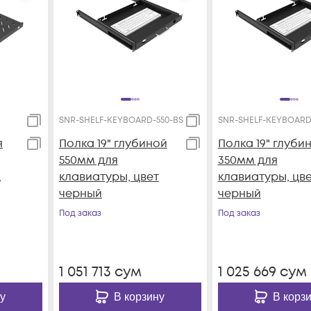
SNR-SHELF-KEYBOARD-550-BS
SNR-SHELF-KEYBOARD
я
Полка 19" глубиной
Полка 19" глуби
550мм для
350мм для
,
клавиатуры, цвет
клавиатуры, цв
черный
черный
Под заказ
Под заказ
ет-
LF-
1 051 713
сум
1 025 669
сум
у
В корзину
В корз