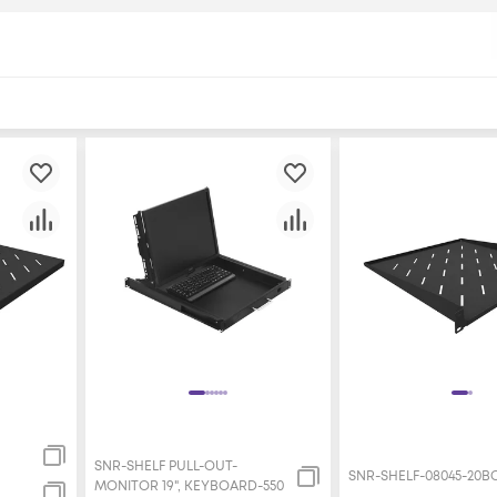
SNR-SHELF PULL-OUT-
SNR-SHELF-08045-20B
MONITOR 19", KEYBOARD-550