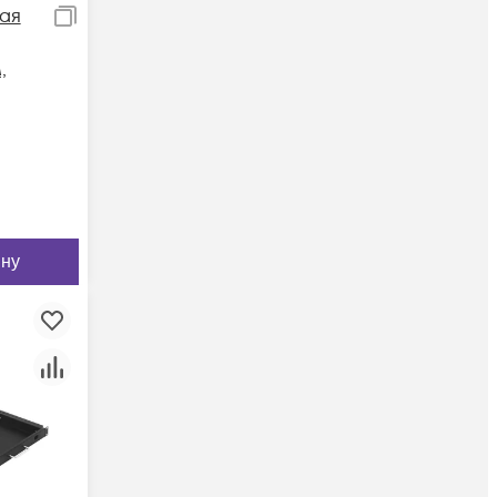
ая
,
я
Цвет-
ELF-
ину