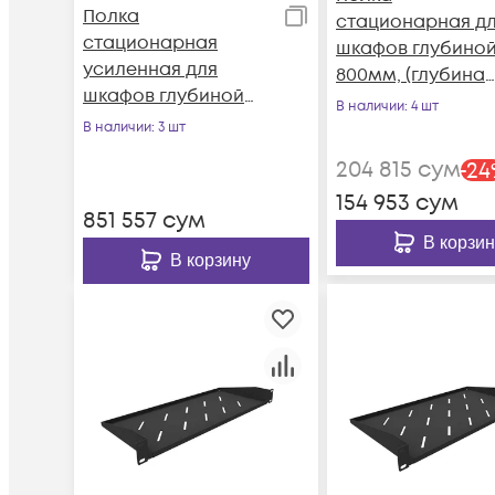
Полка
стационарная д
стационарная
шкафов глубино
усиленная для
800мм, (глубина
шкафов глубиной
полки 550мм)
В наличии
: 4 шт
1000мм, (глубина
распределенная
В наличии
: 3 шт
полки 710мм)
нагрузка 20кг, цв
204 815
сум
-
24
распределенная
черный (SNR-SHE
154 953
сум
нагрузка 250кг, цвет-
08055-20B)
851 557
сум
черный (SNR-SHELF-
В корзин
10071-250B)
В корзину