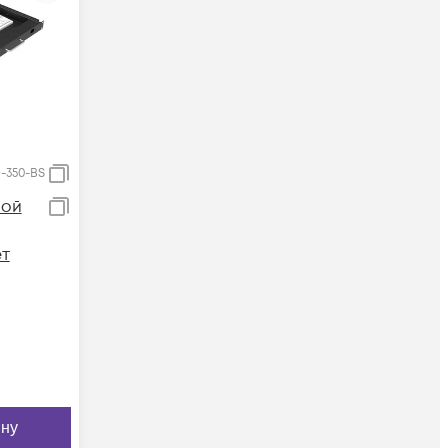
-350-BS
ной
ет
ину