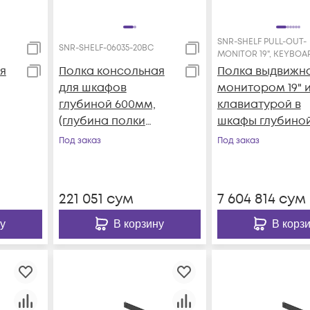
SNR-SHELF PULL-OUT-
SNR-SHELF-06035-20BC
MONITOR 19", KEYBOA
я
Полка консольная
Полка выдвижна
для шкафов
монитором 19" 
глубиной 600мм,
клавиатурой в
(глубина полки
шкафы глубино
350мм)
1200мм (глубин
Под заказ
Под заказ
распределенная
полки 950мм), ц
ет-
нагрузка 20кг, цвет-
черный
LF-
черный (SNR-SHELF-
221 051
сум
7 604 814
сум
06035-20BC)
у
В корзину
В корз