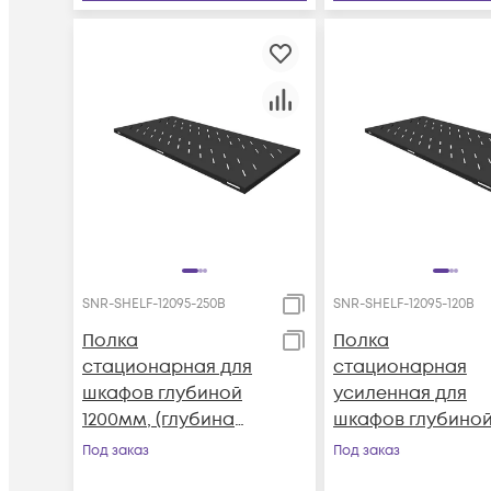
SNR-SHELF-12095-250B
SNR-SHELF-12095-120B
Полка
Полка
стационарная для
стационарная
шкафов глубиной
усиленная для
1200мм, (глубина
шкафов глубино
полки 950мм)
1200мм, (глубина
Под заказ
Под заказ
распределенная
полки 950мм)