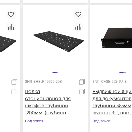
SNR-SHELF-12095-20B
SNR-CASE-355-3U-B
Полка
Выдвижной ящи
стационарная для
для документов
шкафов глубиной
глубиной 355мм
й
1200мм, (глубина
высота 3U, цвет
полки 950мм)
черный (SNR-CA
Под заказ
Под заказ
распределенная
355-3U-B)