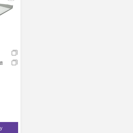
я
ет-
F-
у