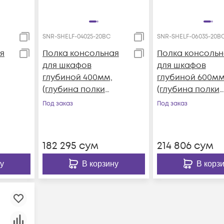
SNR-SHELF-04025-20BC
SNR-SHELF-06035-20B
я
Полка консольная
Полка консольн
для шкафов
для шкафов
глубиной 400мм,
глубиной 600мм
(глубина полки
(глубина полки
250мм)
350мм)
Под заказ
Под заказ
распределенная
распределенна
ет-
нагрузка 20кг, цвет-
нагрузка 20кг, ц
LF-
черный (SNR-SHELF-
черный (SNR-SH
182 295
сум
214 806
сум
04025-20BC)
06035-20BC)
у
В корзину
В корз