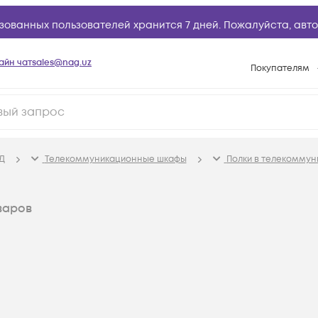
зованных пользователей хранится 7 дней. Пожалуйста,
авто
айн чат
sales@nag.uz
Покупателям
Способы опла
Условия доста
Возврат товар
Д
Телекоммуникационные шкафы
Полки в телекомму
Вопросы и отв
Техническая п
варов
База знаний
Конфигуратор