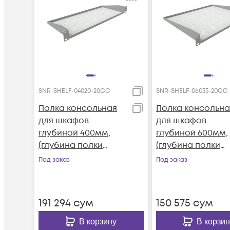
SNR-SHELF-04020-20GC
SNR-SHELF-06035-20GC
Полка консольная
Полка консольна
для шкафов
для шкафов
глубиной 400мм,
глубиной 600мм,
(глубина полки
(глубина полки
200мм)
350мм)
Под заказ
Под заказ
распределенная
распределенная
нагрузка 20кг, цвет-
нагрузка 20кг, цв
серый (SNR-SHELF-
серый (SNR-SHEL
191 294
сум
150 575
сум
04020-20GC)
06035-20GC)
В корзину
В корзин