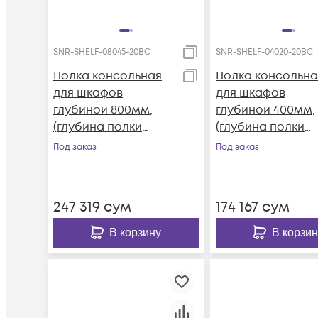
SNR-SHELF-08045-20BC
SNR-SHELF-04020-20BC
Полка консольная
Полка консольна
для шкафов
для шкафов
глубиной 800мм,
глубиной 400мм,
(глубина полки
(глубина полки
450мм)
200мм)
Под заказ
Под заказ
распределенная
распределенная
нагрузка, 20кг, Цвет-
нагрузка 20кг, цв
черный (SNR-SHELF-
черный (SNR-SHE
247 319
сум
174 167
сум
08045-20BC)
04020-20BC)
В корзину
В корзин