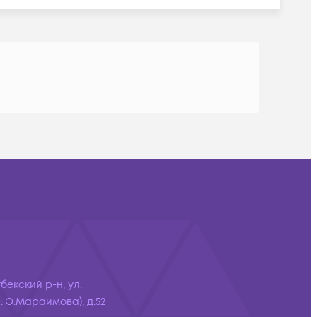
бекский р-н, ул.
 Э.Мараимова), д.52