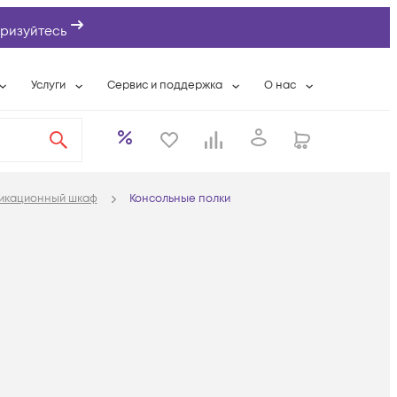
ризуйтесь
Услуги
Сервис и поддержка
О нас
ты
Wi-Fi «под ключ»
Гарантийное обслуживание
О компании
вки
Расширенная гарантия
Разовые выездные работы
Контактная информаци
а
Системная интеграция
Сервисные контракты
Банковские реквизиты
никационный шкаф
Консольные полки
еты
Сервисный центр
Партнеры
оддержка
Техническая поддержка
Новости
Условия оказания услуг
ы