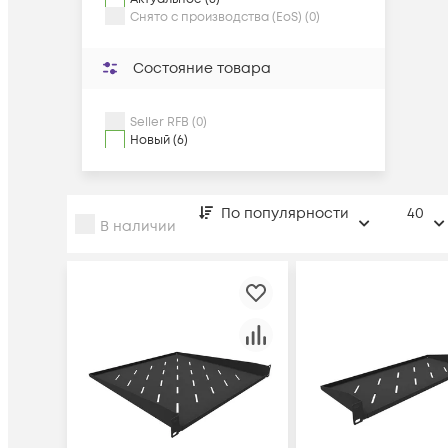
Снято с производства (EoS) (0)
Состояние товара
Seller RFB (0)
Новый (6)
По популярности
40
В наличии