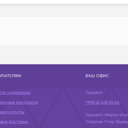
УПАТЕЛЯМ
ВАШ ОФИС
ine поддержка
Ташкент
висные контракты
+998 55 508 06 60
овия оплаты
Ташкент, Мирзо-Улуг
вия доставки
Сайрам 7-тор (бывш.