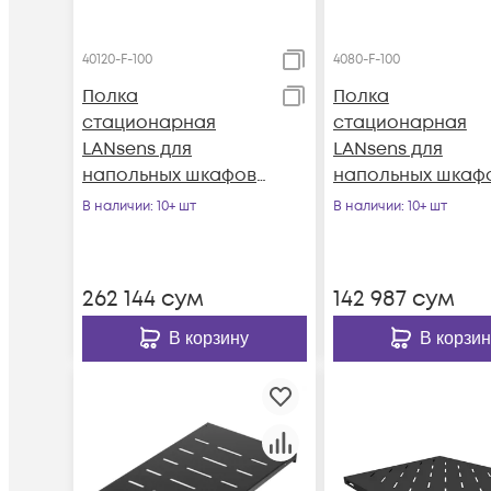
40120-F-100
4080-F-100
Полка
Полка
стационарная
стационарная
LANsens для
LANsens для
напольных шкафов
напольных шкаф
глубиной 1200мм,
глубиной 800мм,
В наличии
: 10+ шт
В наличии
: 10+ шт
440х950х44 мм
440х550х44 мм (4
(40120-F-100)
F-100)
262 144
сум
142 987
сум
В корзину
В корзин