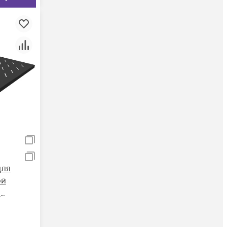
для
ой
а
я