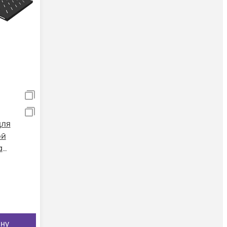
для
ой
а
я
вет-
ELF-
ину