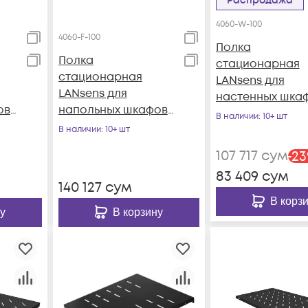
Распродажа
4060-W-100
4060-F-100
Полка
Полка
стационарная
стационарная
LANsens для
LANsens для
настенных шка
ов
напольных шкафов
глубиной 600мм
В наличии
: 10+ шт
глубиной 600мм,
(4060-W-100)
В наличии
: 10+ шт
080-
440*350*44 мм (4060-
107 717
сум
-
23
F-100)
83 409
сум
140 127
сум
В корз
у
В корзину