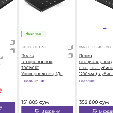
Новинка
PXT-10-SHELF-600
SNR-SHELF-12095-20B
Полка
Полка
ля
стационарная,
стационарная 
й
700160101,
шкафов глубин
Универсальная, (Для
1200мм, (глубин
600 мм настенных
полки 950мм)
В наличии
: 1 шт
Под заказ
шкафов LANsens),
распределенна
ет-
%
Чёрный
нагрузка 20кг, ц
LF-
черный (SNR-SH
151 805
сум
352 800
сум
12095-20B)
у
В корзину
В корз