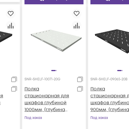
SNR-SHELF-10071-20G
SNR-SHELF-09065-20B
Полка
Полка
ля
стационарная для
стационарная 
й
шкафов глубиной
шкафов глубин
1000мм, (глубина
900мм, (глубин
полки 710мм)
полки 650мм)
Под заказ
Под заказ
распределенная
распределенна