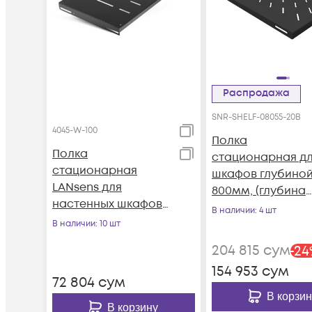
Распродажа
SNR-SHELF-08055-20B
4045-W-100
Полка
Полка
стационарная д
стационарная
шкафов глубино
LANsens для
800мм, (глубина
настенных шкафов
полки 550мм)
В наличии
: 4 шт
глубиной 450мм,
распределенная
В наличии
: 10 шт
(4045-W-100)
нагрузка 20кг, цв
204 815
сум
-
24
черный (SNR-SHE
154 953
сум
08055-20B)
72 804
сум
В корзин
В корзину