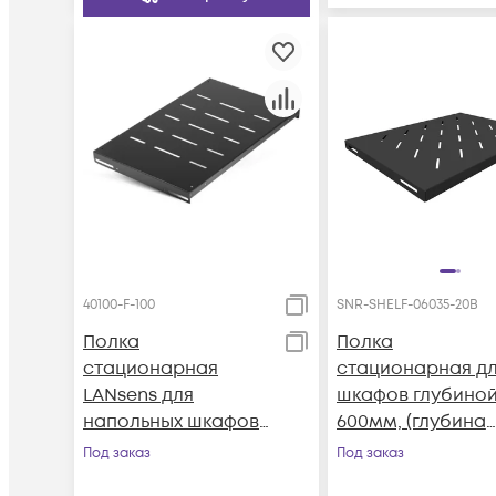
40100-F-100
SNR-SHELF-06035-20B
Полка
Полка
стационарная
стационарная д
LANsens для
шкафов глубино
напольных шкафов
600мм, (глубина
глубиной 1000мм,
полки 350мм)
Под заказ
Под заказ
440х750х44 мм
распределенная