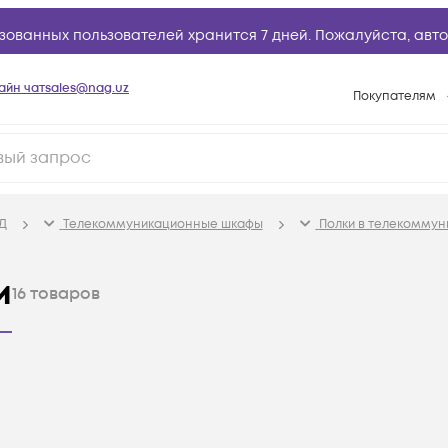
зованных пользователей хранится 7 дней. Пожалуйста,
авто
айн чат
sales@nag.uz
Покупателям
Способы опла
Условия доста
Возврат товар
Д
Телекоммуникационные шкафы
Полки в телекомму
Вопросы и отв
Техническая п
и
16
товаров
База знаний
Конфигуратор