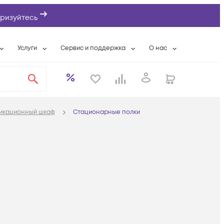
ризуйтесь
Услуги
Сервис и поддержка
О нас
ты
Wi-Fi «под ключ»
Гарантийное обслуживание
О компании
вки
Расширенная гарантия
Разовые выездные работы
Контактная информаци
а
Системная интеграция
Сервисные контракты
Банковские реквизиты
никационный шкаф
Стационарные полки
еты
Сервисный центр
Партнеры
оддержка
Техническая поддержка
Новости
Условия оказания услуг
ы