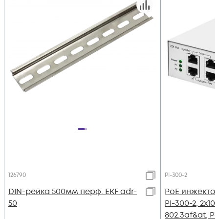
126790
PI-300-2
DIN-рейка 500мм перф. EKF adr-
PoE инжекто
50
PI-300-2, 2x1
802.3af&at, 