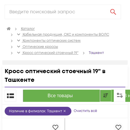
Каталог
Кабельная продукция, СКС и компоненты ВОЛС
Компоненты оптических систем
Оптические кроссы
Кросс оптический стоечный 19"
Ташкент
Кросс оптический стоечный 19" в
Ташкенте
По популярности
Все товары
В 
Очистить всё
Наличие в филиалах
:
Ташкент