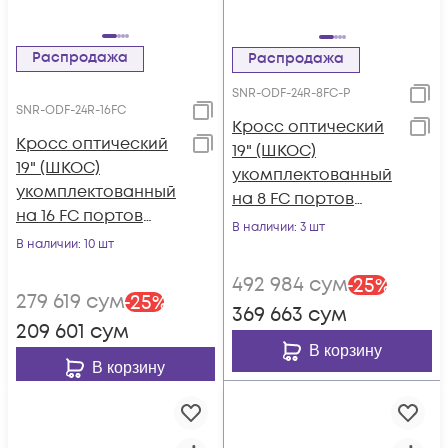
Распродажа
Распродажа
SNR-ODF-24R-8FC-P
SNR-ODF-24R-16FC
Кросс оптический
Кросс оптический
19" (ШКОС)
19" (ШКОС)
укомплектованный
укомплектованный
на 8 FC портов
на 16 FC портов
(комплект с
В наличии
: 3 шт
(комплект с
В наличии
: 10 шт
розетками и
розетками)
пигтейлами)
492 984
сум
-
25
%
279 619
сум
-
25
%
369 663
сум
209 601
сум
В корзину
В корзину