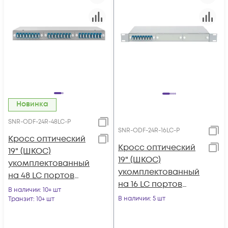
Новинка
SNR-ODF-24R-48LC-P
SNR-ODF-24R-16LC-P
Кросс оптический
Кросс оптический
19" (ШКОС)
19" (ШКОС)
укомплектованный
укомплектованный
на 48 LC портов
на 16 LC портов
(комплект с
В наличии
: 10+ шт
(комплект с
розетками и
В наличии
: 5 шт
Транзит
: 10+ шт
розетками и
пигтейлами)
пигтейлами)