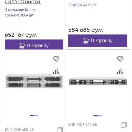
на 24 LC порта
В наличии
: 9 шт
(комплект с
В наличии
: 10+ шт
розетками и
Транзит
: 100+ шт
пигтейлами)
584 685
сум
652 167
сум
В корзину
В корзину
SNR-ODF-24R-LE
SNR-ODF-48R-LE