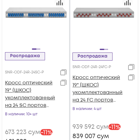
Распродажа
Распродажа
SNR-ODF-24R-24FC-P
SNR-ODF-24R-24SC-P
Кросс оптический
Кросс оптический
19" (ШКОС)
19" (ШКОС)
укомплектованный
укомплектованный
на 24 FC портов
на 24 SC портов
(комплект с
В наличии
: 4 шт
(комплект с
В наличии
: 10+ шт
розетками и
розетками и
пигтейлами)
939 592
сум
-
11
%
пигтейлами)
673 223
сум
-
11
%
839 007
сум