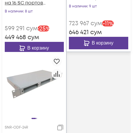
на 16 SC портов
(комплект с
В наличии
: 9 шт
(комплект с
В наличии
: 8 шт
розетками и
розетками и
пигтейлами)
723 967
сум
-
11
%
пигтейлами)
599 291
сум
-
25
%
646 421
сум
449 468
сум
В корзину
В корзину
SNR-ODF-24R