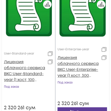
User-Enterprise-year
User-Standard-year
Лицензия
Лицензия
облачного сервиса
облачного сервиса
ВКС User-Enterprise-
ВКС User-Standard-
year (1 хост, 300
year (1 хост, 100
портов, 1 ПБ, срок 1
Под заказ
портов, 1 ГБ, срок 1
Под заказ
год)
год)
2 320 261
сум
2 320 261
сум