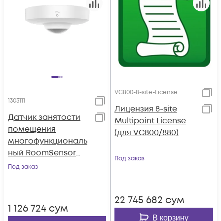
VC800-8-site-License
1303111
Лицензия 8-site
Датчик занятости
Multipoint License
помещения
(для VC800/880)
многофункциональ
ный RoomSensor
Под заказ
(AMS - 2 года)
Под заказ
22 745 682
сум
1 126 724
сум
В корзину