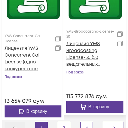
YMS-Broadcasting-License-
YMS-Concurrent-Call-
50
License
Лицензия YMS
Лицензия YMS
Broadcasting
Concurrent Call
License-50 (50
License (одно
вещательных
конкурентное
соединений,
Под заказ
соединение,
Под заказ
бессрочная, AMS 1
бессрочная, АМS 1
год)
год)
113 772 876
сум
13 654 079
сум
В корзину
В корзину
1
2
3