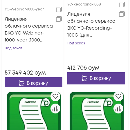
YC-Recording-100G
YC-Webinar-1000-year
Лицензия
Лицензия
облачного сервиса
облачного сервиса
ВКС YC-Recording-
ВКС YC-Webinar-
100G (для
1000-year (1000
расширения
Под заказ
вебинарных
Под заказ
емкости
портов, срок 1 год)
видеозаписи на 100
ГБ)
412 706
сум
57 349 402
сум
В корзину
В корзину