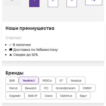
Назад
Дальше
Наши преимущества
Ответов:
1
✅ В наличии
🚚 Доставка по Узбекистану
🔥 Скидки до 50%
Бренды
SNR
Yealink
PERCo
VT
Yeastar
Fanvil
Beward
ITC
Grandstream
OMNY
Gigaset
BAS-IP
Cisco
Optimus
Sigur