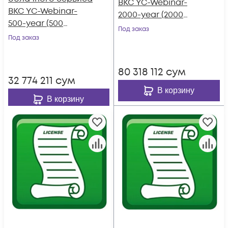
ВКС YC-Webinar-
ВКС YC-Webinar-
2000-year (2000
500-year (500
вебинарных
Под заказ
вебинарных
Под заказ
портов, срок 1 год)
портов, срок 1 год)
80 318 112
сум
32 774 211
сум
В корзину
В корзину