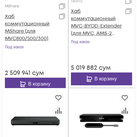
1303113
MShare
Хаб
Хаб
коммутационный
коммутационный
MVC-BYOD-Extender
MShare (для
(для MVC, AMS-2
MVC800/500/300)
года)
Под заказ
Под заказ
5 019 882
сум
2 509 941
сум
В корзину
В корзину