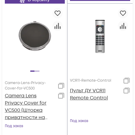
VCR11-Remote-Control
Camera-Lens-Privacy-
Cover-for-VC500
Пульт ДУ VCR11
Camera Lens
Remote Control
Privacy Cover for
VC500 (Шторка
приватности на
Под заказ
объектив для
Под заказ
VC500/UVC50)