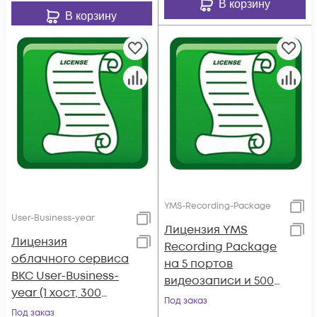
В корзину
В корзину
YMS-Recording-Package
User-Business-year
Лицензия YMS
Лицензия
Recording Package
облачного сервиса
на 5 портов
ВКС User-Business-
видеозаписи и 500
year (1 хост, 300
просмотров,
Под заказ
портов, 1 TБ, срок 1
Под заказ
бессрочная, АМS 1