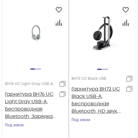
BH72 UC Black USB
BH76 UC Light Gray USB-A
Гарнитура BH72 UC
Гарнитура BH76 UC
Black USB-A,
Light Gray USB-A,
Беспроводная
Беспроводная
Bluetooth, HD звук,
Bluetooth, Зарядка
Зарядка Qi,
Под заказ
Qi, HD звук,
Под заказ
Шумоподав.,
Шумоподав.ANC,
Черная