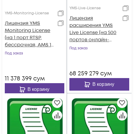
YMS-Live-License
YMS-Monitoring-License
Лицензия
Лицензия YMS
расширения YMS
Monitoring License
Live License (на 500
(на 1 порт RTSP,
портов онлайн-
бессрочная, АМS 1
трансляций,
Под заказ
год)
Под заказ
бессрочная, АМS 1
год)
68 259 279
сум
11 378 399
сум
В корзину
В корзину