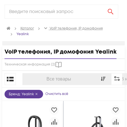
Каталог
VoIP телефония, IP домофония
Yealink
VoIP телефония, IP домофония Yealink
Техническая информация (
2
)
По популярности
Все товары
В 
Очистить всё
Бренд
:
Yealink