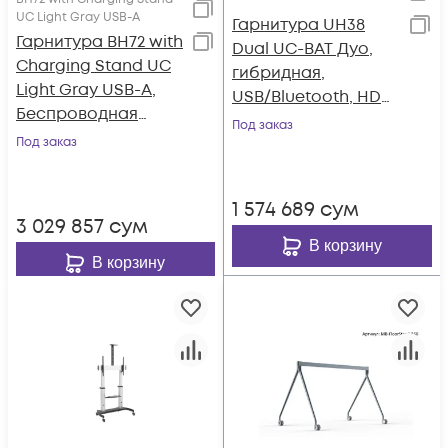
UC Light Gray USB-A
Гарнитура UH38
Гарнитура BH72 with
Dual UC-BAT Дуо,
Charging Stand UC
гибридная,
Light Gray USB-A,
USB/Bluetooth, HD
Беспроводная
звук,
Под заказ
BT,BHC76,Зарядка
Под заказ
шумоподавление,
Qi,HD
LED-индикатор, з
звук,Шумоподав,Се
1 574 689
сум
р
3 029 857
сум
В корзину
В корзину