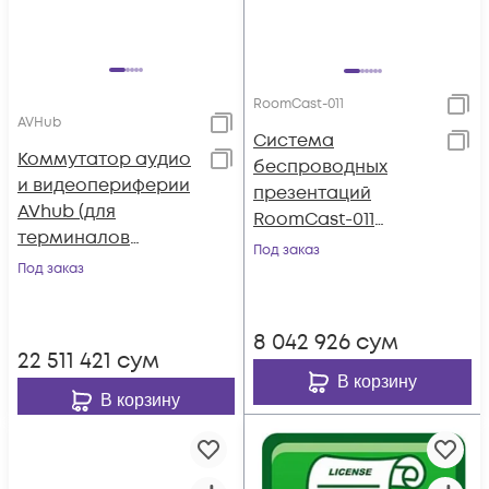
RoomCast-011
AVHub
Система
Коммутатор аудио
беспроводных
и видеопериферии
презентаций
AVhub (для
RoomCast-011
терминалов
(RoomCast, WPP30,
Под заказ
Yealink, AMS - 2
Под заказ
AMS 2 года)
года)
8 042 926
сум
22 511 421
сум
В корзину
В корзину