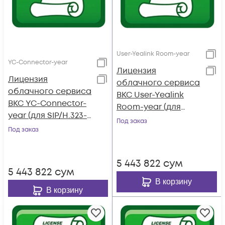
User-Yealink Room-year
YC-Connector-year
Лицензия
Лицензия
облачного сервиса
облачного сервиса
ВКС User-Yealink
ВКС YC-Connector-
Room-year (для
year (для SIP/H.323-
терминала Yealink,
Под заказ
терминала, срок 1
Под заказ
срок 1 год)
год)
5 443 822
сум
5 443 822
сум
В корзину
В корзину