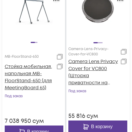
Camera-Lens-Privacy-
Cover-for-VC800
MB-FloorStand-650
Camera Lens Privacy
Стойка мобильная,
Cover for VC800
напольная MB-
(Шторка
FloorStand-650 (для
приватности на
MeetingBoard 65)
объектив для
Под заказ
Под заказ
VC800/VCC22/UVC8
0)
55 816
сум
7 038 950
сум
В корзину
В корзину