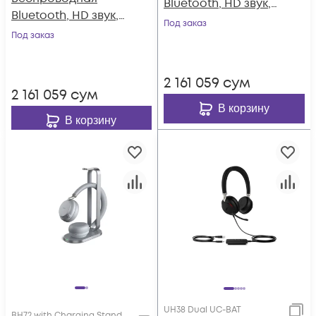
Bluetooth, HD звук,
Bluetooth, HD звук,
Зарядка
Под заказ
Зарядка
Под заказ
проводная,
проводная,
Шумоподав., Серая
Шумоподав., Серая
2 161 059
сум
2 161 059
сум
В корзину
В корзину
UH38 Dual UC-BAT
BH72 with Charging Stand