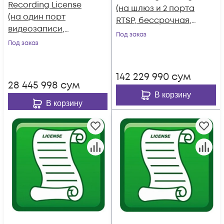
Recording License
(на шлюз и 2 порта
(на один порт
RTSP, бессрочная,
видеозаписи,
АМS 1 год)
Под заказ
бессрочная, АМS 1
Под заказ
год)
142 229 990
сум
28 445 998
сум
В корзину
В корзину