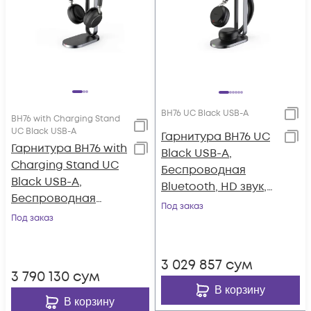
BH76 UC Black USB-A
BH76 with Charging Stand
UC Black USB-A
Гарнитура BH76 UC
Гарнитура BH76 with
Black USB-A,
Charging Stand UC
Беспроводная
Black USB-A,
Bluetooth, HD звук,
Беспроводная
Зарядка Qi,
Под заказ
BT,BHC76,Зарядка
Под заказ
Шумоподав.,
Qi,HD
Черная
звук,Шумоподав.AN
3 029 857
сум
С,Черн
3 790 130
сум
В корзину
В корзину