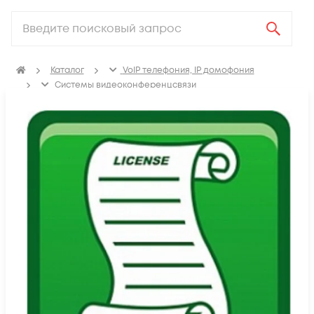
Каталог
VoIP телефония, IP домофония
Системы видеоконференцсвязи
Серверные решения ВКС